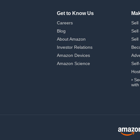
Get to Know Us
Mak
Careers
Sell
Blog
Sell
About Amazon
Sell
Investor Relations
Beco
Amazon Devices
Adve
Amazon Science
Self
Hos
›
Se
with