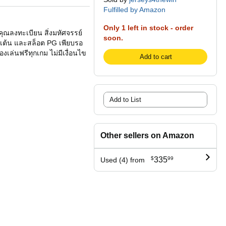
Fulfilled by Amazon
Only 1 left in stock - order
คุณลงทะเบียน สิ่งมหัศจรรย์
soon.
่นเต้น และสล็อต PG เพียบรอ
เล่นฟรีทุกเกม ไม่มีเงื่อนไข
Add to cart
Add to List
Other sellers on Amazon
$
335
99
Used (4) from