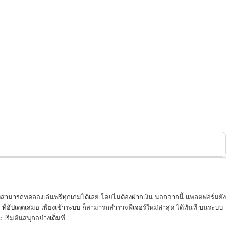
่งสามารถทดลองเล่นฟรีทุกเกมได้เลย โดยไม่ต้องฝากเงิน นอกจากนี้ แพลตฟอร์มยัง
ี่อัปเดตเสมอ เพียงเข้าระบบ ก็สามารถสำรวจฟีเจอร์ใหม่ล่าสุด ได้ทันที บนระบบ
ริ่มต้นสนุกอย่างเต็มที่