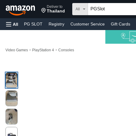
Deliver to
All
Thailand
PG SLOT
Registry
Customer Service
Gift Cards
All
›
›
Video Games
PlayStation 4
Consoles