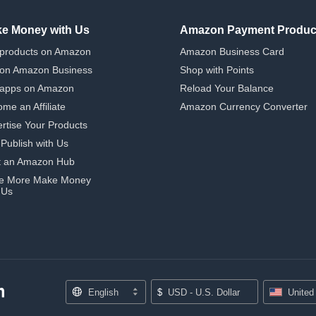
e Money with Us
Amazon Payment Produc
 products on Amazon
Amazon Business Card
 on Amazon Business
Shop with Points
 apps on Amazon
Reload Your Balance
me an Affiliate
Amazon Currency Converter
rtise Your Products
-Publish with Us
t an Amazon Hub
e More Make Money
 Us
English
$
USD - U.S. Dollar
United