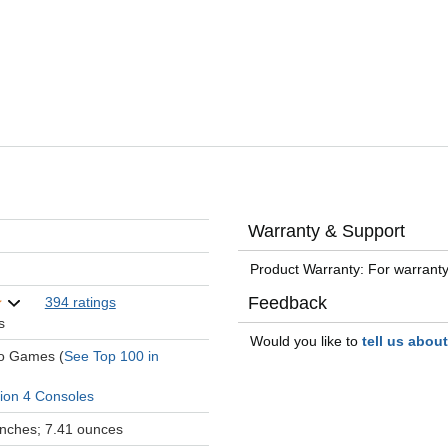
Warranty & Support
Product Warranty: For warranty
Feedback
394 ratings
s
Would you like to
tell us abou
eo Games (
See Top 100 in
tion 4 Consoles
 inches; 7.41 ounces