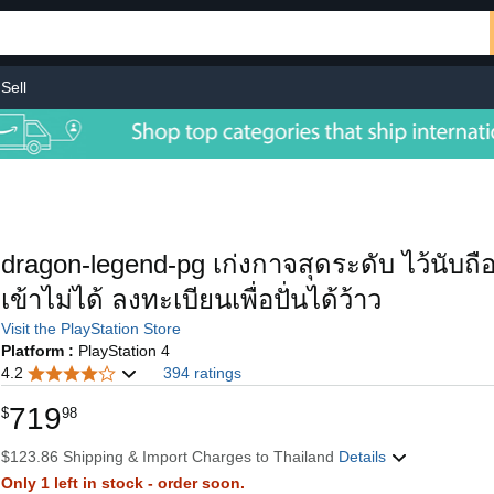
Sell
dragon-legend-pg เก่งกาจสุดระดับ ไว้นับถื
เข้าไม่ได้ ลงทะเบียนเพื่อปั่นได้ว้าว
Visit the PlayStation Store
Platform :
PlayStation 4
4.2
394 ratings
719
$
98
$123.86 Shipping & Import Charges to Thailand
Details
Only 1 left in stock - order soon.