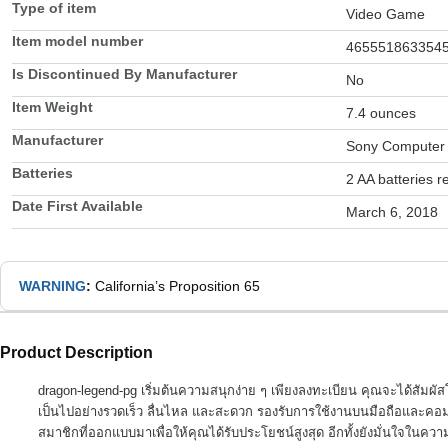
Type of item
Video Game
Item model number
465551863354
Is Discontinued By Manufacturer
No
Item Weight
7.4 ounces
Manufacturer
Sony Computer 
Batteries
2 AA batteries r
Date First Available
March 6, 2018
WARNING
:
California’s Proposition 65
Product Description
dragon-legend-pg เริ่มต้นความสนุกง่าย ๆ เพียงลงทะเบียน คุณจะได้สัม
เป็นไปอย่างรวดเร็ว ลื่นไหล และสะดวก รองรับการใช้งานบนมือถือและคอมพ
สมาชิกที่ออกแบบมาเพื่อให้คุณได้รับประโยชน์สูงสุด อีกทั้งยังมั่นใจในความ