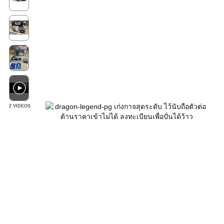
2 VIDEOS