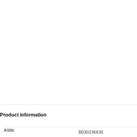
Product information
ASIN
B030236635