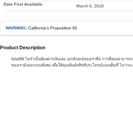
Date First Available
March 6, 2018
WARNING
:
California’s Proposition 65
Product Description
fafa999 ไม่จำเป็นต้องฝากเงินเลย เอกลักษณ์ของเราคือ การที่คุณสามารถเ
ของเรายังออกแบบพิเศษ เพื่อให้คุณสัมผัสสิทธิประโยชน์แบบเต็มที่ ไม่ว่า