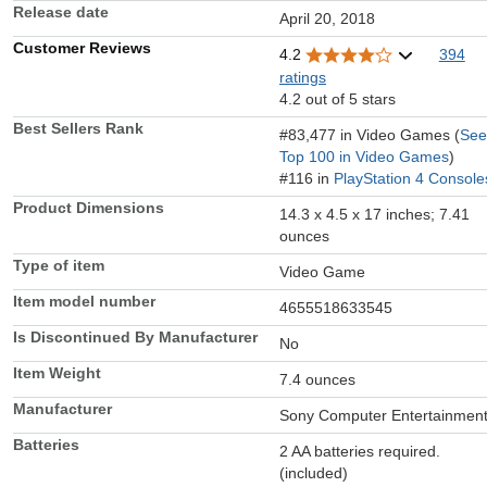
Release date
April 20, 2018
Customer Reviews
4.2
394
ratings
4.2 out of 5 stars
Best Sellers Rank
#83,477 in Video Games (
See
Top 100 in Video Games
)
#116 in
PlayStation 4 Console
Product Dimensions
14.3 x 4.5 x 17 inches; 7.41
ounces
Type of item
Video Game
Item model number
4655518633545
Is Discontinued By Manufacturer
No
Item Weight
7.4 ounces
Manufacturer
Sony Computer Entertainmen
Batteries
2 AA batteries required.
(included)