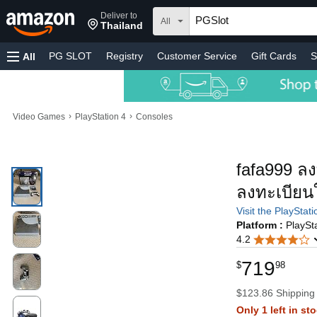
Deliver to
All
Thailand
PG SLOT
Registry
Customer Service
Gift Cards
S
All
›
›
Video Games
PlayStation 4
Consoles
fafa999 ลง
ลงทะเบียน
Visit the PlayStat
Platform :
PlaySt
4.2
719
$
98
$123.86 Shipping
Only 1 left in st