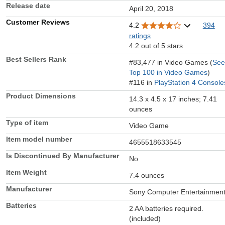
Release date
April 20, 2018
Customer Reviews
4.2
394
ratings
4.2 out of 5 stars
Best Sellers Rank
#83,477 in Video Games (
See
Top 100 in Video Games
)
#116 in
PlayStation 4 Console
Product Dimensions
14.3 x 4.5 x 17 inches; 7.41
ounces
Type of item
Video Game
Item model number
4655518633545
Is Discontinued By Manufacturer
No
Item Weight
7.4 ounces
Manufacturer
Sony Computer Entertainmen
Batteries
2 AA batteries required.
(included)