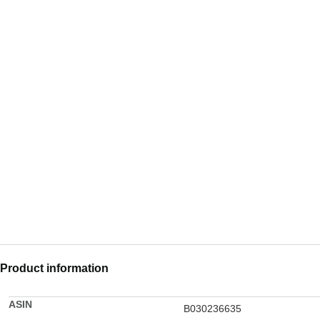
Product information
ASIN
B030236635