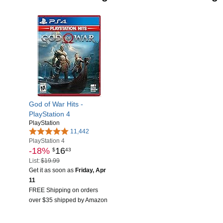
God of War Hits -
PlayStation 4
PlayStation
11,442
PlayStation 4
-18%
16
$
43
List:
$19.99
Get it as soon as
Friday, Apr
11
FREE Shipping on orders
over $35 shipped by Amazon