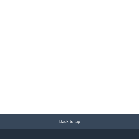
Back to top