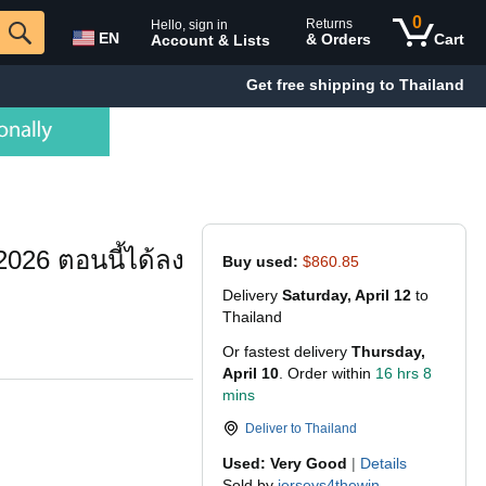
0
Returns
Hello, sign in
EN
& Orders
Cart
Account & Lists
Get free shipping to Thailand
2026 ตอนนี้ได้ลง
Buy used:
$860.85
Delivery
Saturday, April 12
to
Thailand
Or fastest delivery
Thursday,
April 10
. Order within
16 hrs 8
mins
Deliver to
Thailand
Used: Very Good
|
Details
Sold by
jerseys4thewin