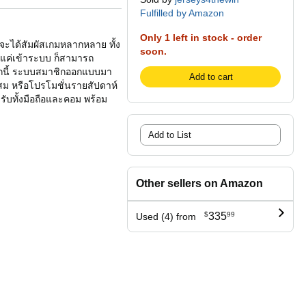
Fulfilled by Amazon
Only 1 left in stock - order
จะได้สัมผัสเกมหลากหลาย ทั้ง
soon.
น แค่เข้าระบบ ก็สามารถ
ากนี้ ระบบสมาชิกออกแบบมา
Add to cart
สะสม หรือโปรโมชั่นรายสัปดาห์
รับทั้งมือถือและคอม พร้อม
Add to List
Other sellers on Amazon
$
335
99
Used (4) from