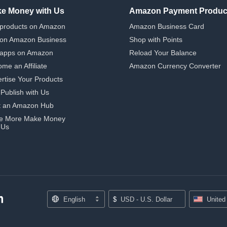
e Money with Us
Amazon Payment Produc
 products on Amazon
Amazon Business Card
 on Amazon Business
Shop with Points
 apps on Amazon
Reload Your Balance
me an Affiliate
Amazon Currency Converter
rtise Your Products
-Publish with Us
t an Amazon Hub
e More Make Money
 Us
English
$
USD - U.S. Dollar
United