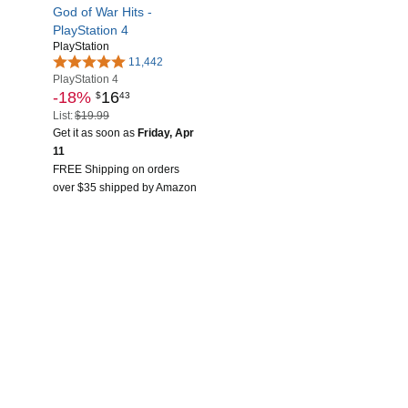
God of War Hits -
PlayStation 4
PlayStation
11,442
PlayStation 4
-18%
16
$
43
List:
$19.99
Get it as soon as
Friday, Apr
11
FREE Shipping on orders
over $35 shipped by Amazon