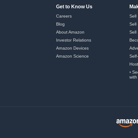
Get to Know Us
Mak
Careers
Sell
Blog
Sell
About Amazon
Sell
Investor Relations
Beco
Amazon Devices
Adve
Amazon Science
Self
Hos
›
Se
with