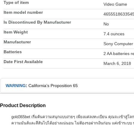
Type of item
Video Game
Item model number
465551863354
Is Discontinued By Manufacturer
No
Item Weight
7.4 ounces
Manufacturer
Sony Computer 
Batteries
2 AA batteries r
Date First Available
March 6, 2018
WARNING
:
California’s Proposition 65
Product Description
gold365bet เริ่มต้นความสนุกแบบง่ายๆ เพียงแค่ลงทะเบียน คุณจะเข้าสู่โลก
ความมันส์และสีสันไปได้อย่างแน่นอน ไม่ต้องรอฝากเงินก่อน แค่เข้าระบบ 