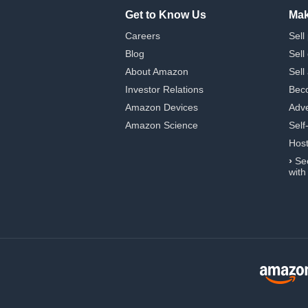
Get to Know Us
Mak
Careers
Sell
Blog
Sell
About Amazon
Sell
Investor Relations
Beco
Amazon Devices
Adve
Amazon Science
Self
Hos
›
Se
with