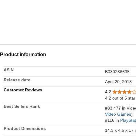
Product information
ASIN
B030236635
Release date
April 20, 2018
Customer Reviews
4.2
4.2 out of 5 star
Best Sellers Rank
#83,477 in Vid
Video Games
)
#116 in
PlaySta
Product Dimensions
14.3 x 4.5 x 17