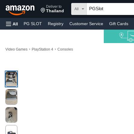
Deliver to
All
Thailand
PG SLOT
Registry
Customer Service
Gift Cards
All
›
›
Video Games
PlayStation 4
Consoles