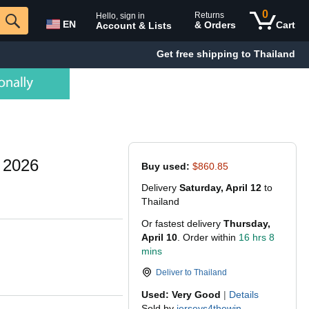
0
Returns
Hello, sign in
EN
& Orders
Cart
Account & Lists
Get free shipping to Thailand
ศ 2026
Buy used:
$860.85
Delivery
Saturday, April 12
to
Thailand
Or fastest delivery
Thursday,
April 10
. Order within
16 hrs 8
mins
Deliver to
Thailand
Used: Very Good
|
Details
Sold by
jerseys4thewin