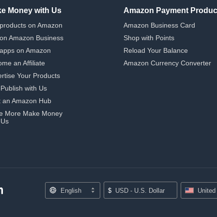
e Money with Us
Amazon Payment Produc
 products on Amazon
Amazon Business Card
 on Amazon Business
Shop with Points
 apps on Amazon
Reload Your Balance
me an Affiliate
Amazon Currency Converter
rtise Your Products
-Publish with Us
t an Amazon Hub
e More Make Money
 Us
English
$
USD - U.S. Dollar
United