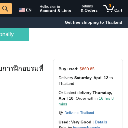
0
Returns
Hello, sign in
EN
& Orders
Cart
Account & Lists
Get free shipping to Thailand
ับการฝึกอบรมที่
Buy used:
$860.85
Delivery
Saturday, April 12
to
Thailand
Or fastest delivery
Thursday,
April 10
. Order within
16 hrs 8
mins
Deliver to
Thailand
Used: Very Good
|
Details
Sold by
jerseys4thewin