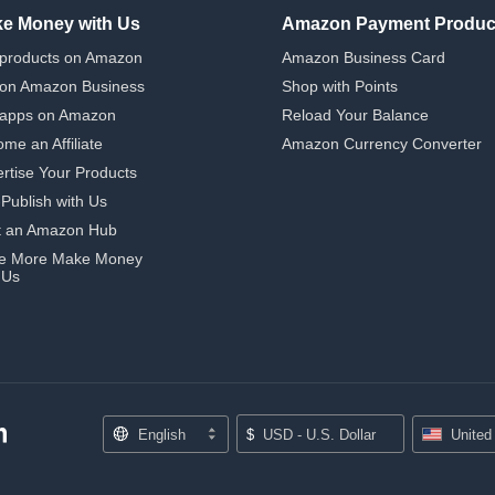
e Money with Us
Amazon Payment Produc
 products on Amazon
Amazon Business Card
 on Amazon Business
Shop with Points
 apps on Amazon
Reload Your Balance
me an Affiliate
Amazon Currency Converter
rtise Your Products
-Publish with Us
t an Amazon Hub
e More Make Money
 Us
English
$
USD - U.S. Dollar
United