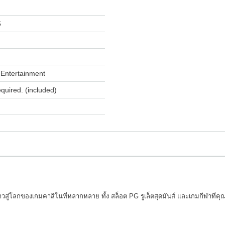
5
Entertainment
equired. (included)
วสู่โลกของเกมคาสิโนที่หลากหลาย ทั้ง สล็อต PG รูเล็ตสุดมันส์ และเกมกีฬาที่คุณ