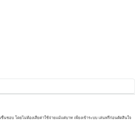
ชื่นชอบ โดยไม่ต้องเสียค่าใช้จ่ายแม้แต่บาท เพียงเข้าระบบ เล่นฟรีก่อนตัดสินใจ