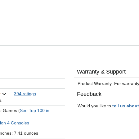
Warranty & Support
Product Warranty: For warranty
Feedback
394 ratings
s
Would you like to
tell us abou
eo Games (
See Top 100 in
tion 4 Consoles
 inches; 7.41 ounces