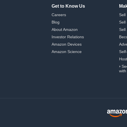
Get to Know Us
Mak
Careers
Sell
Blog
Sell
About Amazon
Sell
Investor Relations
Beco
Amazon Devices
Adve
Amazon Science
Self
Hos
›
Se
with