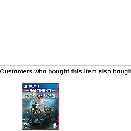
Customers who bought this item also bough