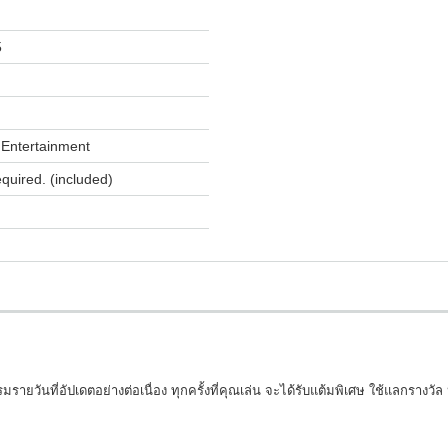
5
Entertainment
equired. (included)
รายวันที่อัปเดตอย่างต่อเนื่อง ทุกครั้งที่คุณเล่น จะได้รับแต้มพิเศษ ใช้แลกรางวัล