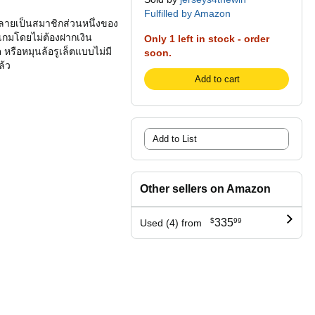
Fulfilled by Amazon
กลายเป็นสมาชิกส่วนหนึ่งของ
เกมโดยไม่ต้องฝากเงิน
Only 1 left in stock - order
รือหมุนล้อรูเล็ตแบบไม่มี
soon.
ล้ว
Add to cart
Add to List
Other sellers on Amazon
$
335
99
Used (4) from