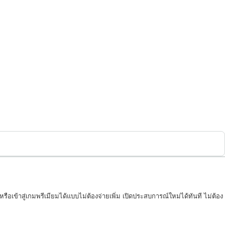
 หรือเข้าสู่เกมพรีเมียมได้แบบไม่ต้องจ่ายเพิ่ม เปิดประสบการณ์ใหม่ได้ทันที ไม่ต้อง