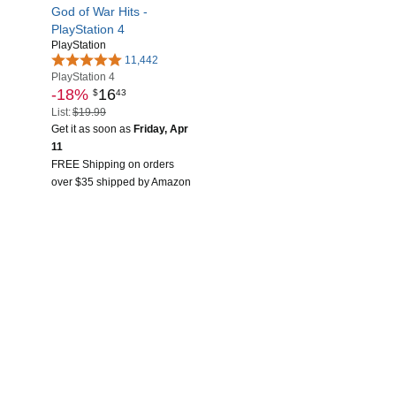
God of War Hits -
PlayStation 4
PlayStation
11,442
PlayStation 4
-18%
16
$
43
List:
$19.99
Get it as soon as
Friday, Apr
11
FREE Shipping on orders
over $35 shipped by Amazon