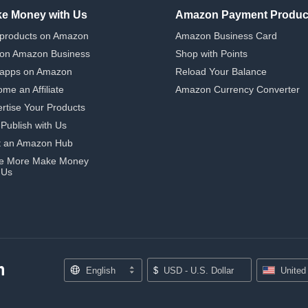
e Money with Us
Amazon Payment Produc
 products on Amazon
Amazon Business Card
 on Amazon Business
Shop with Points
 apps on Amazon
Reload Your Balance
me an Affiliate
Amazon Currency Converter
rtise Your Products
-Publish with Us
t an Amazon Hub
e More Make Money
 Us
English
$
USD - U.S. Dollar
United