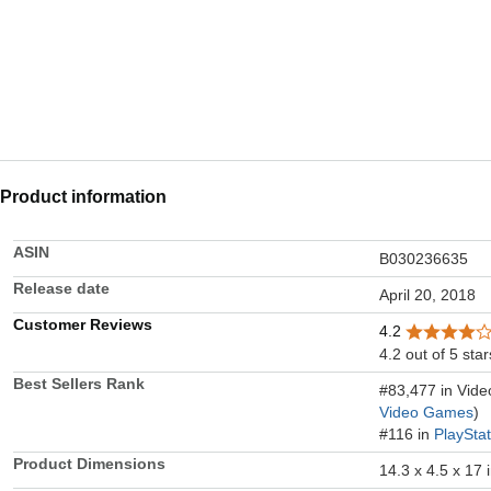
Product information
ASIN
B030236635
Release date
April 20, 2018
Customer Reviews
4.2
4.2 out of 5 star
Best Sellers Rank
#83,477 in Vid
Video Games
)
#116 in
PlaySta
Product Dimensions
14.3 x 4.5 x 17