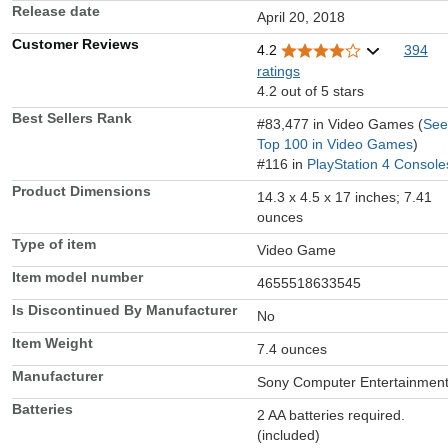
Release date
April 20, 2018
Customer Reviews
4.2
394
ratings
4.2 out of 5 stars
Best Sellers Rank
#83,477 in Video Games (
See
Top 100 in Video Games
)
#116 in
PlayStation 4 Console
Product Dimensions
14.3 x 4.5 x 17 inches; 7.41
ounces
Type of item
Video Game
Item model number
4655518633545
Is Discontinued By Manufacturer
No
Item Weight
7.4 ounces
Manufacturer
Sony Computer Entertainmen
Batteries
2 AA batteries required.
(included)