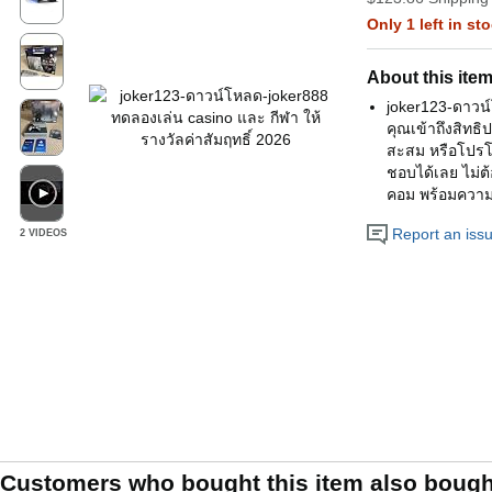
Only 1 left in st
About this ite
joker123-ดาวน
คุณเข้าถึงสิทธิ
สะสม หรือโปรโมช
ชอบได้เลย ไม่ต
คอม พร้อมความ
Report an issue
2 VIDEOS
Customers who bought this item also bough