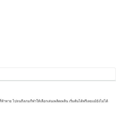
่ท้าทาย ไปจนถึงเกมกีฬาให้เลือกเล่นเพลิดเพลิน เริ่มต้นได้ฟรีเลยแม้ยังไม่ได้