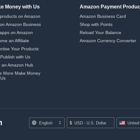
e Money with Us
Amazon Payment Produc
 products on Amazon
Amazon Business Card
 on Amazon Business
Shop with Points
 apps on Amazon
Reload Your Balance
me an Affiliate
Amazon Currency Converter
rtise Your Products
-Publish with Us
t an Amazon Hub
e More Make Money
 Us
English
$
USD - U.S. Dollar
United