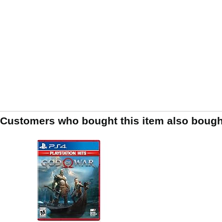
Customers who bought this item also bough