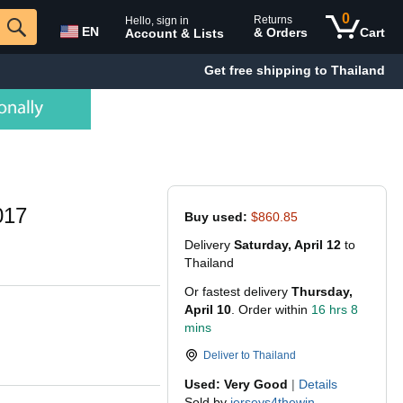
0
Returns
Hello, sign in
EN
& Orders
Cart
Account & Lists
Get free shipping to Thailand
017
Buy used:
$860.85
Delivery
Saturday, April 12
to
Thailand
Or fastest delivery
Thursday,
April 10
. Order within
16 hrs 8
mins
Deliver to
Thailand
Used: Very Good
|
Details
Sold by
jerseys4thewin