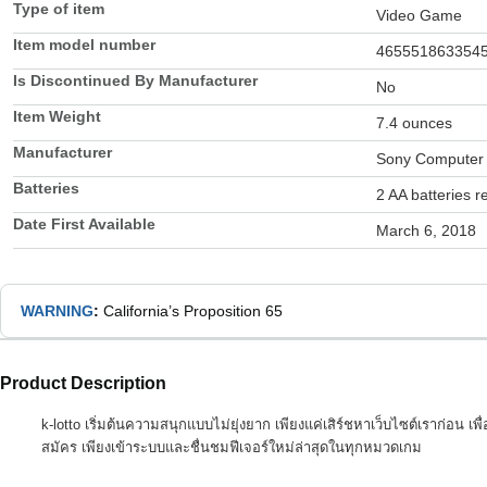
Type of item
Video Game
Item model number
465551863354
Is Discontinued By Manufacturer
No
Item Weight
7.4 ounces
Manufacturer
Sony Computer 
Batteries
2 AA batteries r
Date First Available
March 6, 2018
WARNING
:
California’s Proposition 65
Product Description
k-lotto เริ่มต้นความสนุกแบบไม่ยุ่งยาก เพียงแค่เสิร์ชหาเว็บไซต์เราก่อน เพ
สมัคร เพียงเข้าระบบและชื่นชมฟีเจอร์ใหม่ล่าสุดในทุกหมวดเกม