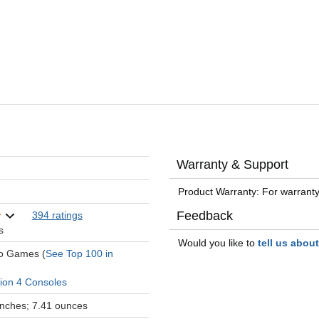
Warranty & Support
Product Warranty: For warranty
Feedback
394 ratings
s
Would you like to
tell us abou
eo Games (
See Top 100 in
tion 4 Consoles
 inches; 7.41 ounces