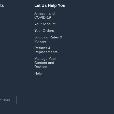
ts
Let Us Help You
Amazon and
COVID-19
Your Account
Your Orders
Shipping Rates &
Policies
Returns &
Replacements
Manage Your
Content and
Devices
Help
 States