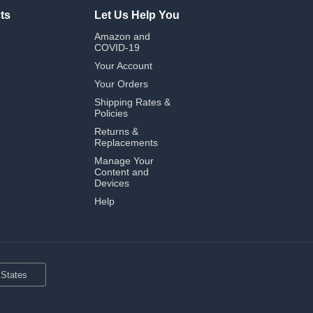
ts
Let Us Help You
Amazon and
COVID-19
Your Account
Your Orders
Shipping Rates &
Policies
Returns &
Replacements
Manage Your
Content and
Devices
Help
 States