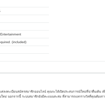
5
Entertainment
equired. (included)
่ลงทะเบียนสมัครสมาชิกออนไลน์ คุณจะได้เปิดประสบการณ์ใหม่ที่น่าตื่นเต้น เ
ียนใหม่ นอกจากนี้ ระบบสมาชิกยังมีคะแนนสะสม ที่สามารถแลกรางวัลที่คุณต้องกา