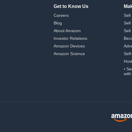
Get to Know Us
Mak
Careers
Sell
Blog
Sell
About Amazon
Sell
Investor Relations
Beco
Amazon Devices
Adve
Amazon Science
Self
Hos
›
Se
with