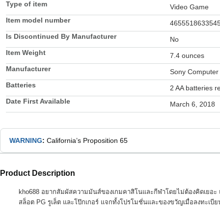
Type of item
Video Game
Item model number
465551863354
Is Discontinued By Manufacturer
No
Item Weight
7.4 ounces
Manufacturer
Sony Computer 
Batteries
2 AA batteries r
Date First Available
March 6, 2018
WARNING
:
California’s Proposition 65
Product Description
kho688 อยากสัมผัสความมันส์ของเกมคาสิโนและกีฬาโดยไม่ต้องคิดเยอะ แค
สล็อต PG รูเล็ต และโป๊กเกอร์ แจกทั้งโปรโมชั่นและของขวัญเมื่อลงทะเบ