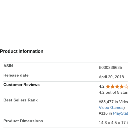
Product information
ASIN
B030236635
Release date
April 20, 2018
Customer Reviews
4.2
4.2 out of 5 star
Best Sellers Rank
#83,477 in Vid
Video Games
)
#116 in
PlaySta
Product Dimensions
14.3 x 4.5 x 17