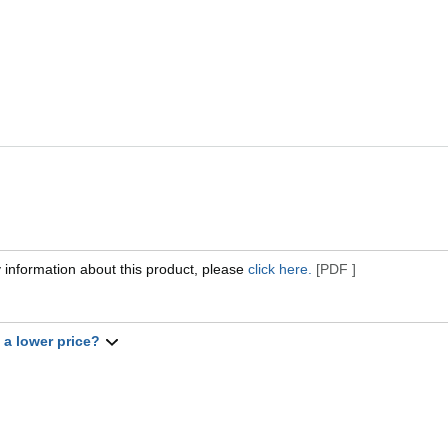
 information about this product, please
click here.
[PDF ]
t a lower price?