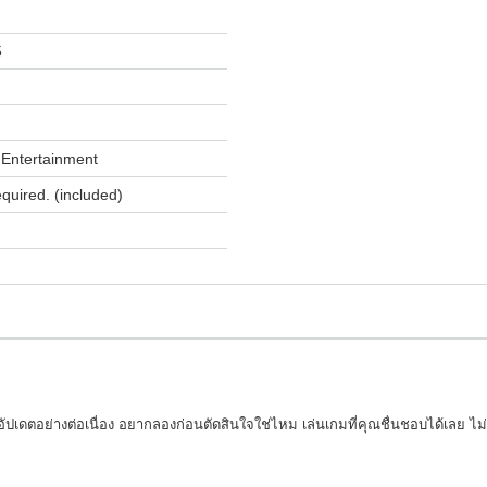
5
Entertainment
equired. (included)
ที่อัปเดตอย่างต่อเนื่อง อยากลองก่อนตัดสินใจใช่ไหม เล่นเกมที่คุณชื่นชอบได้เ