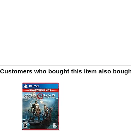
Customers who bought this item also bough