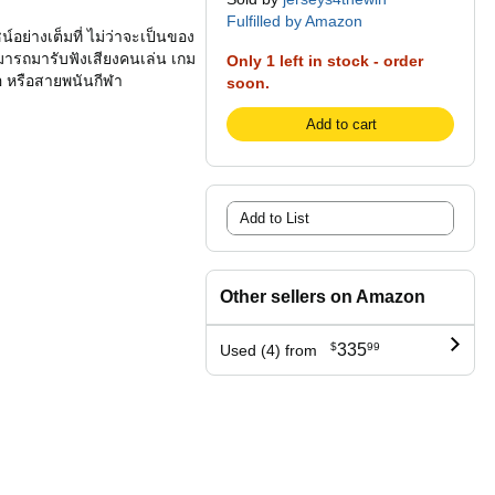
Fulfilled by Amazon
อย่างเต็มที่ ไม่ว่าจะเป็นของ
ามารถมารับฟังเสียงคนเล่น เกม
Only 1 left in stock - order
้อ หรือสายพนันกีฬา
soon.
Add to cart
Add to List
Other sellers on Amazon
$
335
99
Used (4) from