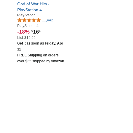
God of War Hits -
PlayStation 4
PlayStation
11,442
PlayStation 4
-18%
16
$
43
List:
$19.99
Get it as soon as
Friday, Apr
11
FREE Shipping on orders
over $35 shipped by Amazon