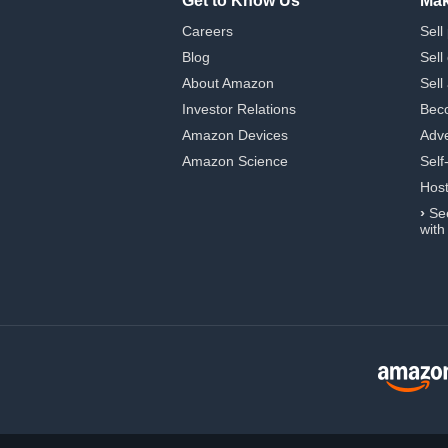
Get to Know Us
Mak
Careers
Sell
Blog
Sell
About Amazon
Sell
Investor Relations
Beco
Amazon Devices
Adve
Amazon Science
Self
Hos
›
Se
with