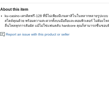
About this item
ku-casino-เครดิตฟรี-128 ที่นี่ไม่เพียงมีเกมคาสิโนในหลากหลายรูปแบบ 
สไตล์คุณด้วย พร้อมความสะดวกทั้งบนมือถือและคอมพิวเตอร์ ไม่ต้องโ
ลื่นไหลทุกการสัมผัส แม้ไม่ใช่แฟนคลับ hardcore คุณก็สามารถชื่นชอบที่
Report an issue with this product or seller