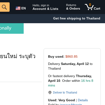
0
Returns
Hello, sign in
EN
& Orders
Cart
Account & Lists
Get free shipping to Thailand
ยนใหม่ ระบุตัว
Buy used:
$860.85
Delivery
Saturday, April 12
to
Thailand
Or fastest delivery
Thursday,
April 10
. Order within
16 hrs 8
mins
Deliver to
Thailand
Used: Very Good
|
Details
Sold by
jerseys4thewin