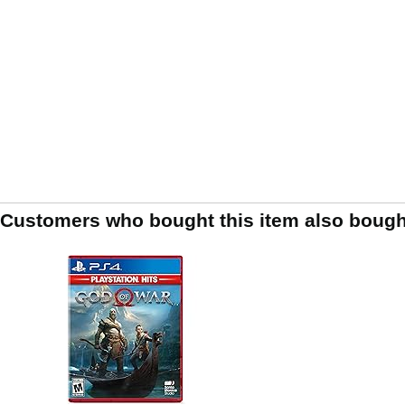
Customers who bought this item also bough