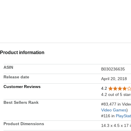
Product information
ASIN
B030236635
Release date
April 20, 2018
Customer Reviews
4.2
4.2 out of 5 star
Best Sellers Rank
#83,477 in Vid
Video Games
)
#116 in
PlaySta
Product Dimensions
14.3 x 4.5 x 17