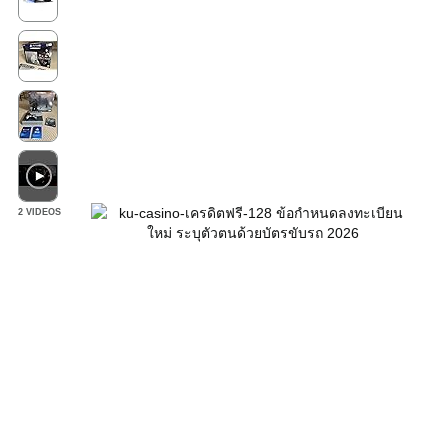
2 VIDEOS