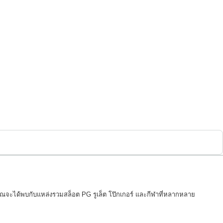
ุณจะได้พบกับแหล่งรวมสล็อต PG รูเล็ต โป๊กเกอร์ และกีฬาที่หลากหลาย