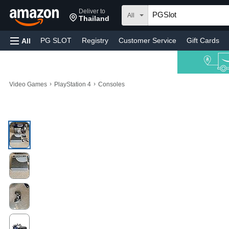
Deliver to
All
Thailand
PG SLOT
Registry
Customer Service
Gift Cards
All
›
›
Video Games
PlayStation 4
Consoles