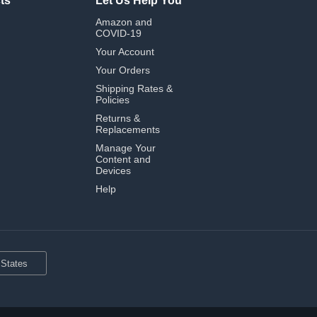
ts
Let Us Help You
Amazon and
COVID-19
Your Account
Your Orders
Shipping Rates &
Policies
Returns &
Replacements
Manage Your
Content and
Devices
Help
 States