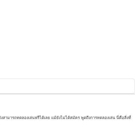
ามารถทดลองเล่นฟรีได้เลย แม้ยังไม่ได้สมัคร พูดถึงการทดลองเล่น นี่คือสิ่งที่