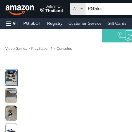
Deliver to
All
Thailand
PG SLOT
Registry
Customer Service
Gift Cards
All
›
›
Video Games
PlayStation 4
Consoles