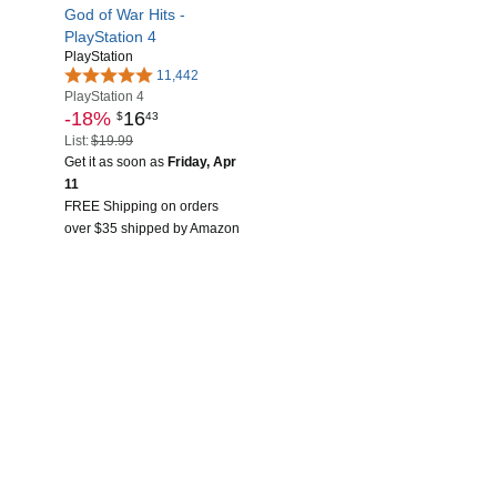
God of War Hits -
PlayStation 4
PlayStation
11,442
PlayStation 4
-18%
16
$
43
List:
$19.99
Get it as soon as
Friday, Apr
11
FREE Shipping on orders
over $35 shipped by Amazon