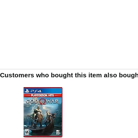
Customers who bought this item also bough