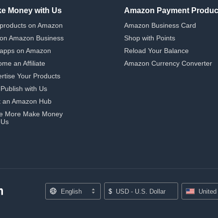
e Money with Us
Amazon Payment Produc
 products on Amazon
Amazon Business Card
 on Amazon Business
Shop with Points
 apps on Amazon
Reload Your Balance
me an Affiliate
Amazon Currency Converter
rtise Your Products
-Publish with Us
t an Amazon Hub
e More Make Money
 Us
English
$
USD - U.S. Dollar
United