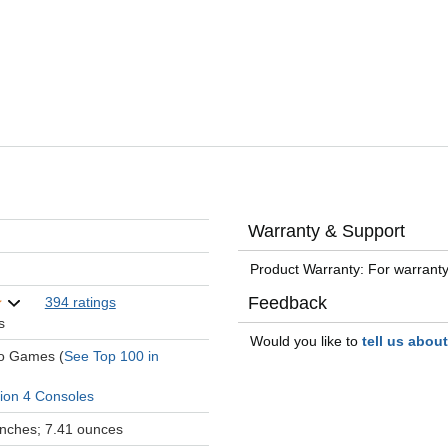
Warranty & Support
Product Warranty: For warranty
Feedback
394 ratings
s
Would you like to
tell us abou
eo Games (
See Top 100 in
tion 4 Consoles
 inches; 7.41 ounces