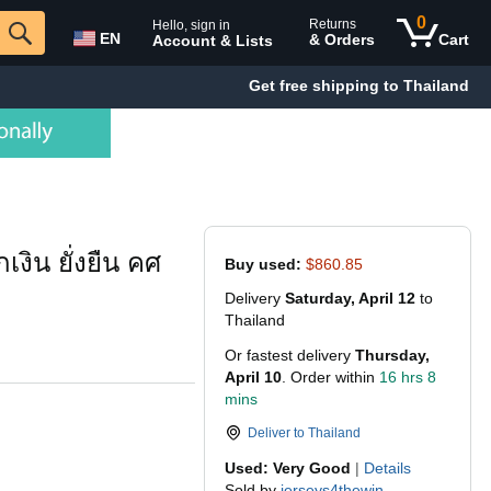
0
Returns
Hello, sign in
EN
& Orders
Cart
Account & Lists
Get free shipping to Thailand
เงิน ยั่งยืน คศ
Buy used:
$860.85
Delivery
Saturday, April 12
to
Thailand
Or fastest delivery
Thursday,
April 10
. Order within
16 hrs 8
mins
Deliver to
Thailand
Used: Very Good
|
Details
Sold by
jerseys4thewin