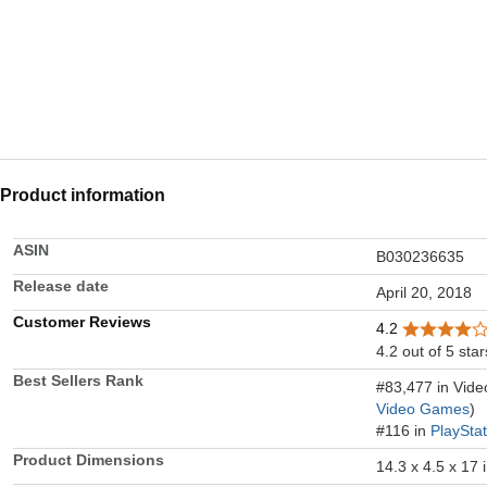
Product information
ASIN
B030236635
Release date
April 20, 2018
Customer Reviews
4.2
4.2 out of 5 star
Best Sellers Rank
#83,477 in Vid
Video Games
)
#116 in
PlaySta
Product Dimensions
14.3 x 4.5 x 17