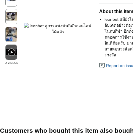
About this ite
leonbet แม้ยัง
อัปเดตอย่างต่อเ
โนกับกีฬา อีกทั
ตลอดการใช้งาน 
ยินดีต้อนรับ ม
สายหมุนวงล้อหร
รางวัล
2 VIDEOS
Report an issue
Customers who bought this item also bough