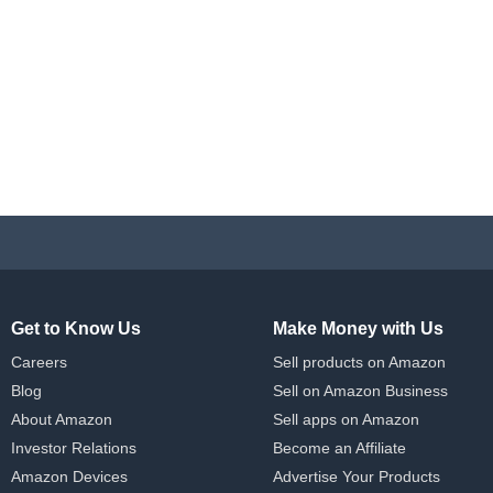
Get to Know Us
Make Money with Us
Careers
Sell products on Amazon
Blog
Sell on Amazon Business
About Amazon
Sell apps on Amazon
Investor Relations
Become an Affiliate
Amazon Devices
Advertise Your Products