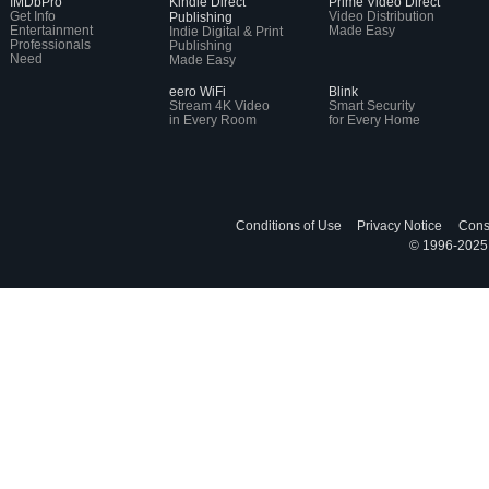
IMDbPro
Kindle Direct
Prime Video Direct
Get Info
Video Distribution
Publishing
Entertainment
Made Easy
Indie Digital & Print
Professionals
Publishing
Need
Made Easy
eero WiFi
Blink
Stream 4K Video
Smart Security
in Every Room
for Every Home
Conditions of Use
Privacy Notice
Cons
© 1996-2025, 