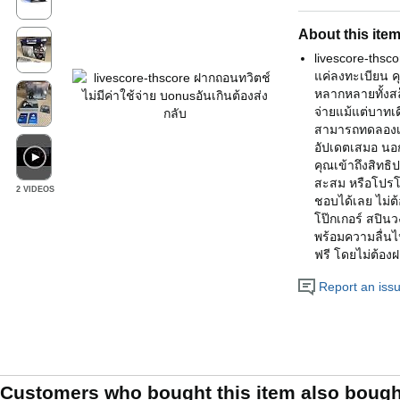
About this ite
livescore-thsco
แค่ลงทะเบียน ค
หลากหลายทั้งสล็
จ่ายแม้แต่บาทเด
สามารถทดลองเล่
อัปเดตเสมอ นอก
คุณเข้าถึงสิทธิ
สะสม หรือโปรโมช
2 VIDEOS
ชอบได้เลย ไม่
โป๊กเกอร์ สปิน
พร้อมความลื่นไ
ฟรี โดยไม่ต้องฝ
Report an issue
Customers who bought this item also bough