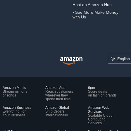
Host an Amazon Hub
›
See More Make Money
with Us
English
Amazon Music
Amazon Ads
6pm
Stream millions
Reach customers
Score deals
of songs
wherever they
on fashion brands
spend their time
Amazon Business
AmazonGlobal
Amazon Web
Everything For
Ship Orders
Services
Your Business
Internationally
Scalable Cloud
Computing
Services