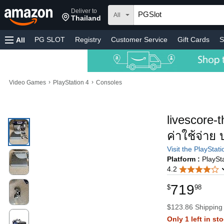
Deliver to
All
Thailand
PG SLOT
Registry
Customer Service
Gift Cards
S
All
›
›
Video Games
PlayStation 4
Consoles
livescore-
ค่าใช้จ่าย
Visit the PlayStat
Platform :
PlaySt
4.2
719
$
98
$123.86 Shipping
Only 1 left in st