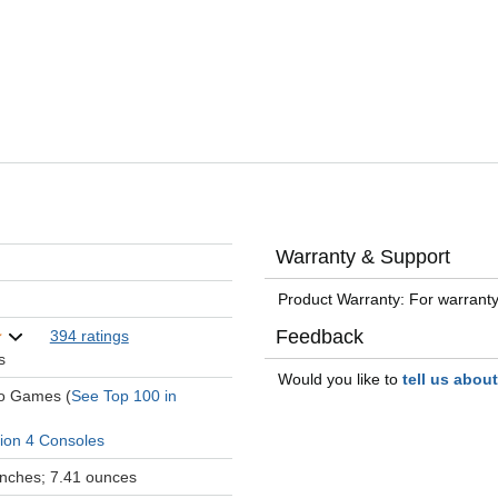
Warranty & Support
Product Warranty: For warranty
Feedback
394 ratings
s
Would you like to
tell us abou
eo Games (
See Top 100 in
tion 4 Consoles
 inches; 7.41 ounces