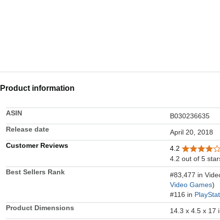
Product information
ASIN
B030236635
Release date
April 20, 2018
Customer Reviews
4.2
4.2 out of 5 star
Best Sellers Rank
#83,477 in Vid
Video Games
)
#116 in
PlaySta
Product Dimensions
14.3 x 4.5 x 17