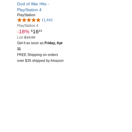
God of War Hits -
PlayStation 4
PlayStation
11,442
PlayStation 4
-18%
16
$
43
List:
$19.99
Get it as soon as
Friday, Apr
11
FREE Shipping on orders
over $35 shipped by Amazon