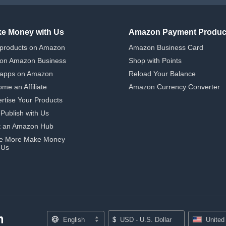
e Money with Us
Amazon Payment Produc
 products on Amazon
Amazon Business Card
 on Amazon Business
Shop with Points
 apps on Amazon
Reload Your Balance
me an Affiliate
Amazon Currency Converter
rtise Your Products
-Publish with Us
t an Amazon Hub
e More Make Money
 Us
English
$
USD - U.S. Dollar
United