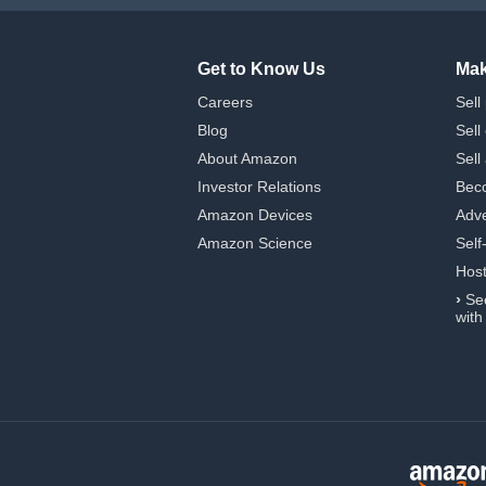
Get to Know Us
Mak
Careers
Sell
Blog
Sell
About Amazon
Sell
Investor Relations
Beco
Amazon Devices
Adve
Amazon Science
Self
Hos
›
Se
with