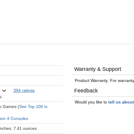
Warranty & Support
Product Warranty: For warranty
Feedback
394 ratings
s
Would you like to
tell us abou
eo Games (
See Top 100 in
tion 4 Consoles
 inches; 7.41 ounces