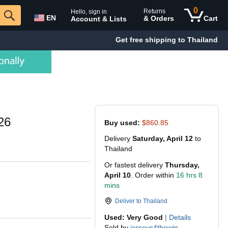
0
Returns
Hello, sign in
EN
& Orders
Cart
Account & Lists
Get free shipping to Thailand
026
Buy used:
$860.85
Delivery
Saturday, April 12
to
Thailand
Or fastest delivery
Thursday,
April 10
. Order within
16 hrs 8
mins
Deliver to
Thailand
Used: Very Good
|
Details
Sold by
jerseys4thewin