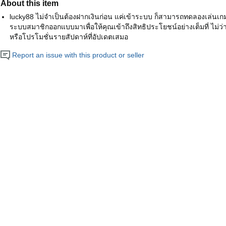
About this item
lucky88 ไม่จำเป็นต้องฝากเงินก่อน แค่เข้าระบบ ก็สามารถทดลองเล่นเกมส์
ระบบสมาชิกออกแบบมาเพื่อให้คุณเข้าถึงสิทธิประโยชน์อย่างเต็มที่ ไม
หรือโปรโมชั่นรายสัปดาห์ที่อัปเดตเสมอ
Report an issue with this product or seller