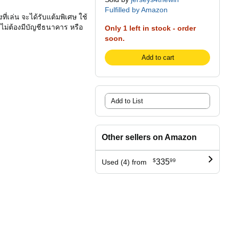
Fulfilled by Amazon
ที่เล่น จะได้รับแต้มพิเศษ ใช้
 ไม่ต้องมีบัญชีธนาคาร หรือ
Only 1 left in stock - order
soon.
Add to cart
Add to List
Other sellers on Amazon
$
335
99
Used (4) from