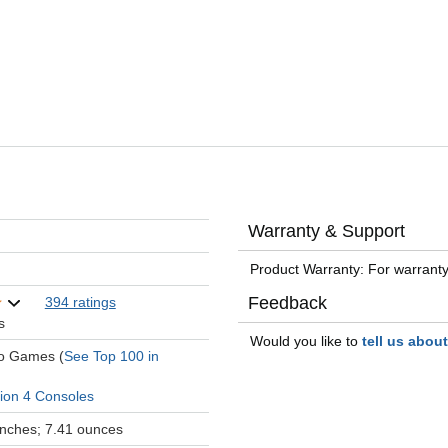
Warranty & Support
Product Warranty: For warranty
Feedback
394 ratings
s
Would you like to
tell us abou
eo Games (
See Top 100 in
tion 4 Consoles
 inches; 7.41 ounces