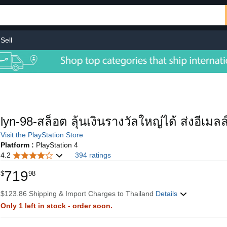
Sell
lyn-98-สล็อต ลุ้นเงินรางวัลใหญ่ได้ ส่งอีเมลล์ 
Visit the PlayStation Store
Platform :
PlayStation 4
4.2
394 ratings
719
$
98
$123.86 Shipping & Import Charges to Thailand
Details
Only 1 left in stock - order soon.