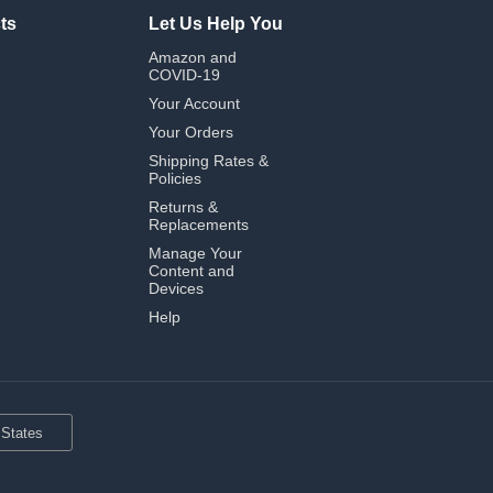
ts
Let Us Help You
Amazon and
COVID-19
Your Account
Your Orders
Shipping Rates &
Policies
Returns &
Replacements
Manage Your
Content and
Devices
Help
 States