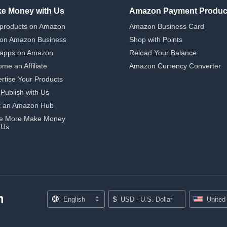
e Money with Us
Amazon Payment Produc
 products on Amazon
Amazon Business Card
 on Amazon Business
Shop with Points
 apps on Amazon
Reload Your Balance
me an Affiliate
Amazon Currency Converter
rtise Your Products
-Publish with Us
t an Amazon Hub
e More Make Money
 Us
English
$
USD - U.S. Dollar
United