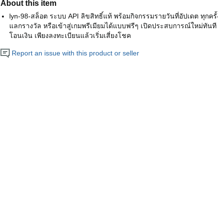
About this item
lyn-98-สล็อต ระบบ API ลิขสิทธิ์แท้ พร้อมกิจกรรมรายวันที่อัปเดต ทุกครั้ง
แลกรางวัล หรือเข้าสู่เกมพรีเมียมได้แบบฟรีๆ เปิดประสบการณ์ใหม่ทันที
โอนเงิน เพียงลงทะเบียนแล้วเริ่มเสี่ยงโชค
Report an issue with this product or seller