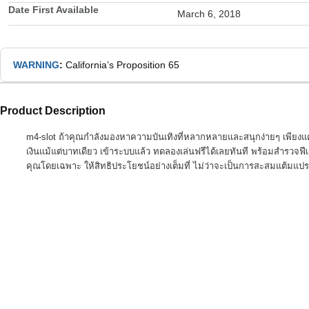
Date First Available
March 6, 2018
WARNING
:
California’s Proposition 65
Product Description
m4-slot ถ้าคุณกำลังมองหาความบันเทิงที่หลากหลายและสนุกง่ายๆ เพียงแค
เงินแม้แต่บาทเดียว เข้าระบบแล้ว ทดลองเล่นฟรีได้เลยทันที พร้อมสำรวจฟ
คุณโดยเฉพาะ ให้สิทธิประโยชน์อย่างเต็มที่ ไม่ว่าจะเป็นการสะสมแต้มแ