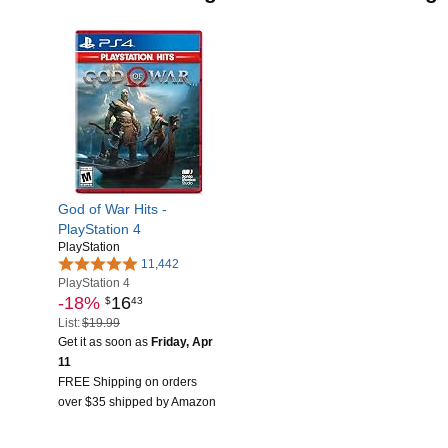
God of War Hits -
PlayStation 4
PlayStation
11,442
PlayStation 4
-18%
16
$
43
List:
$19.99
Get it as soon as
Friday, Apr
11
FREE Shipping on orders
over $35 shipped by Amazon