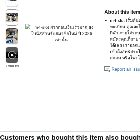
About this ite
m4-slot เริ่มต
ทะเบียน คุณจะไ
กีฬา ภายใต้ระบบ
สมัครคุณก็สามา
ได้เลย เราออก
เข้าถึงสิทธิประ
สะสม หรือโพรโม
2 VIDEOS
Report an issue
Customers who bought this item also bough