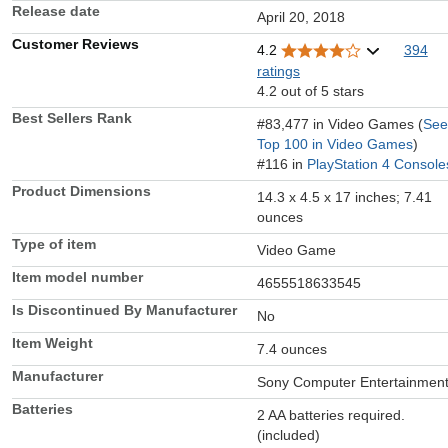
Release date
April 20, 2018
Customer Reviews
4.2
394
ratings
4.2 out of 5 stars
Best Sellers Rank
#83,477 in Video Games (
See
Top 100 in Video Games
)
#116 in
PlayStation 4 Console
Product Dimensions
14.3 x 4.5 x 17 inches; 7.41
ounces
Type of item
Video Game
Item model number
4655518633545
Is Discontinued By Manufacturer
No
Item Weight
7.4 ounces
Manufacturer
Sony Computer Entertainmen
Batteries
2 AA batteries required.
(included)