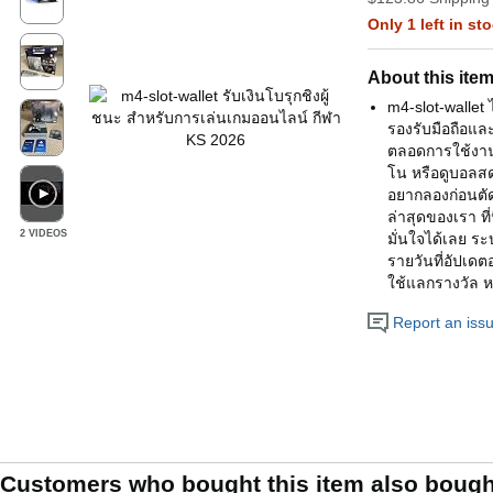
Only 1 left in st
About this ite
m4-slot-wallet
รองรับมือถือแล
ตลอดการใช้งาน 
โน หรือดูบอลส
อยากลองก่อนตัด
ล่าสุดของเรา ที
2 VIDEOS
มั่นใจได้เลย ระ
รายวันที่อัปเดตอ
ใช้แลกรางวัล หรื
Report an issue
Customers who bought this item also bough