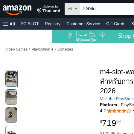
Deliver to
All
Thailand
PG SLOT
Registry
Customer Service
Gift Cards
S
All
›
›
Video Games
PlayStation 4
Consoles
m4-slot-wal
สำหรับการ
2026
Visit the PlayStat
Platform :
PlaySt
4.2
719
$
98
$123.86 Shipping