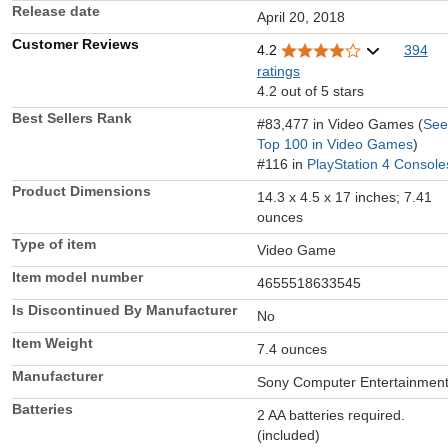
Release date
April 20, 2018
Customer Reviews
4.2
394
ratings
4.2 out of 5 stars
Best Sellers Rank
#83,477 in Video Games (
See
Top 100 in Video Games
)
#116 in
PlayStation 4 Console
Product Dimensions
14.3 x 4.5 x 17 inches; 7.41
ounces
Type of item
Video Game
Item model number
4655518633545
Is Discontinued By Manufacturer
No
Item Weight
7.4 ounces
Manufacturer
Sony Computer Entertainmen
Batteries
2 AA batteries required.
(included)