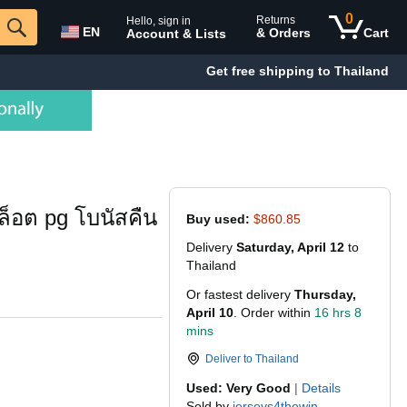
0
Returns
Hello, sign in
EN
& Orders
Cart
Account & Lists
Get free shipping to Thailand
สล็อต pg โบนัสคืน
Buy used:
$860.85
Delivery
Saturday, April 12
to
Thailand
Or fastest delivery
Thursday,
April 10
. Order within
16 hrs 8
mins
Deliver to
Thailand
Used: Very Good
|
Details
Sold by
jerseys4thewin