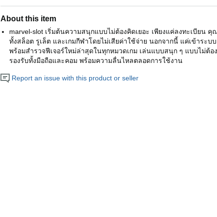
About this item
marvel-slot เริ่มต้นความสนุกแบบไม่ต้องคิดเยอะ เพียงแค่ลงทะเบียน 
ทั้งสล็อต รูเล็ต และเกมกีฬาโดยไม่เสียค่าใช้จ่าย นอกจากนี้ แค่เข้าระ
พร้อมสำรวจฟีเจอร์ใหม่ล่าสุดในทุกหมวดเกม เล่นแบบสนุก ๆ แบบไม่ต
รองรับทั้งมือถือและคอม พร้อมความลื่นไหลตลอดการใช้งาน
Report an issue with this product or seller