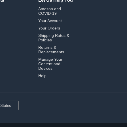
ts
Let Us Help You
Amazon and
COVID-19
Your Account
Your Orders
Shipping Rates &
Policies
Returns &
Replacements
Manage Your
Content and
Devices
Help
 States