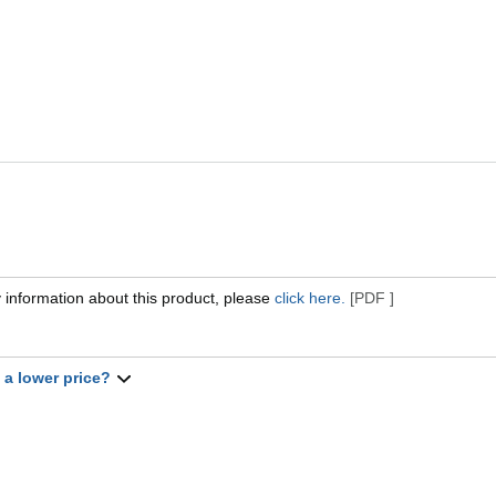
 information about this product, please
click here.
[PDF ]
t a lower price?