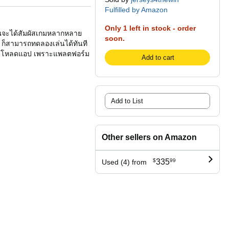
Fulfilled by Amazon
Only 1 left in stock - order
คุณจะได้สัมผัสเกมหลากหลาย
soon.
บบ ก็สามารถทดลองเล่นได้ทันที
้องโหลดแอป เพราะแพลตฟอร์ม
Add to cart
Add to List
Other sellers on Amazon
$
335
99
Used (4) from