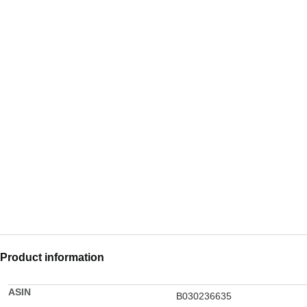
Product information
ASIN
B030236635