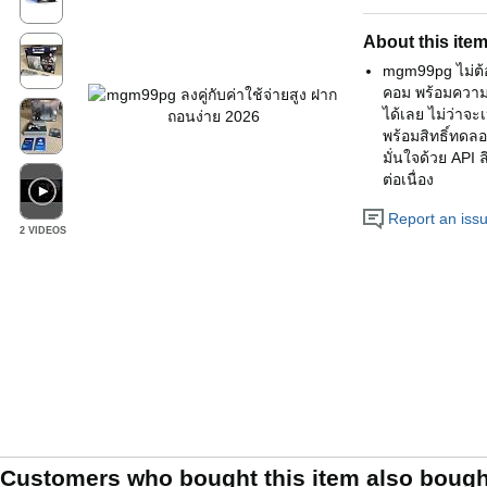
About this ite
mgm99pg ไม่ต้
คอม พร้อมความ
ได้เลย ไม่ว่าจะ
พร้อมสิทธิ์ทด
มั่นใจด้วย API 
ต่อเนื่อง
Report an issue
2 VIDEOS
Customers who bought this item also bough