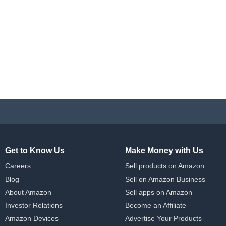
Get to Know Us
Make Money with Us
Careers
Sell products on Amazon
Blog
Sell on Amazon Business
About Amazon
Sell apps on Amazon
Investor Relations
Become an Affiliate
Amazon Devices
Advertise Your Products