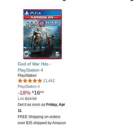
God of War Hits -
PlayStation 4
PlayStation
11,442
PlayStation 4
-18%
16
$
43
List:
$19.99
Get it as soon as
Friday, Apr
11
FREE Shipping on orders
over $35 shipped by Amazon