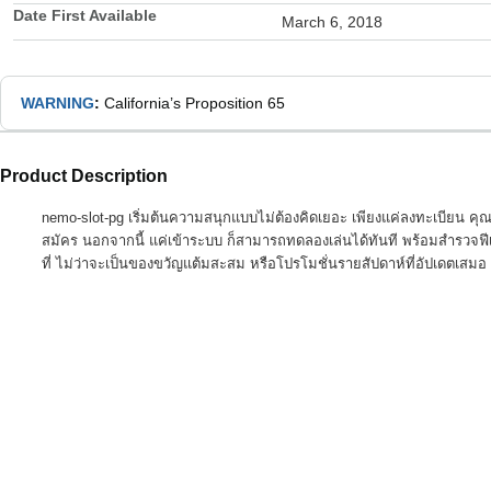
Date First Available
March 6, 2018
WARNING
:
California’s Proposition 65
Product Description
nemo-slot-pg เริ่มต้นความสนุกแบบไม่ต้องคิดเยอะ เพียงแค่ลงทะเบียน คุณ
สมัคร นอกจากนี้ แค่เข้าระบบ ก็สามารถทดลองเล่นได้ทันที พร้อมสำรวจฟี
ที่ ไม่ว่าจะเป็นของขวัญแต้มสะสม หรือโปรโมชั่นรายสัปดาห์ที่อัปเดตเสมอ