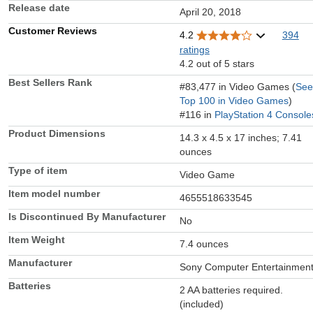
Release date
April 20, 2018
Customer Reviews
4.2
394
ratings
4.2 out of 5 stars
Best Sellers Rank
#83,477 in Video Games (
See
Top 100 in Video Games
)
#116 in
PlayStation 4 Console
Product Dimensions
14.3 x 4.5 x 17 inches; 7.41
ounces
Type of item
Video Game
Item model number
4655518633545
Is Discontinued By Manufacturer
No
Item Weight
7.4 ounces
Manufacturer
Sony Computer Entertainmen
Batteries
2 AA batteries required.
(included)