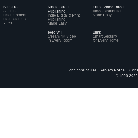
IMDbPro
Kindle Direct
Prime Video Direct
Get Info
Video Distribution
Publishing
Entertainment
Made Easy
Indie Digital & Print
Professionals
Publishing
Need
Made Easy
eero WiFi
Blink
Stream 4K Video
Smart Security
in Every Room
for Every Home
Conditions of Use
Privacy Notice
Cons
© 1996-2025, 