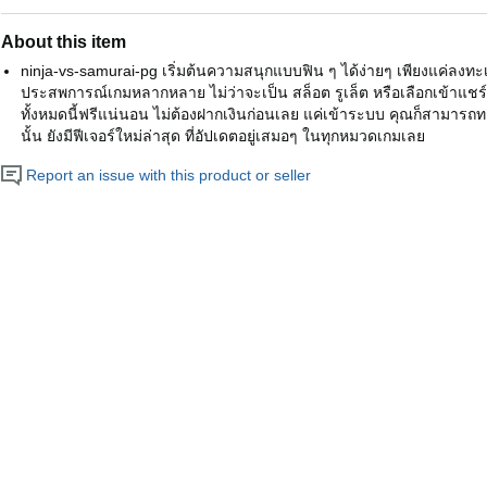
About this item
ninja-vs-samurai-pg เริ่มต้นความสนุกแบบฟิน ๆ ได้ง่ายๆ เพียงแค่ลงทะเ
ประสพการณ์เกมหลากหลาย ไม่ว่าจะเป็น สล็อต รูเล็ต หรือเลือกเข้าแชร
ทั้งหมดนี้ฟรีแน่นอน ไม่ต้องฝากเงินก่อนเลย แค่เข้าระบบ คุณก็สามารถทด
นั้น ยังมีฟีเจอร์ใหม่ล่าสุด ที่อัปเดตอยู่เสมอๆ ในทุกหมวดเกมเลย
Report an issue with this product or seller