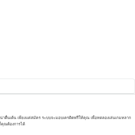
าตื่นเต้น เพียงแค่สมัคร ระบบจะมอบเครดิตฟรีให้คุณ เพื่อทดลองเล่นเกมหลาก
่คุณต้องการได้