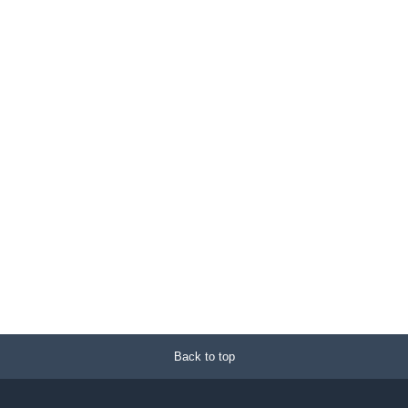
Back to top