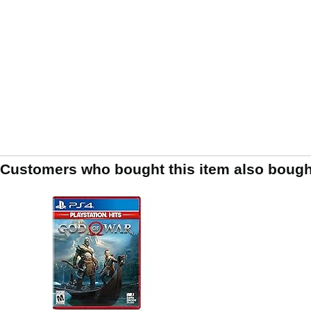
Customers who bought this item also bough