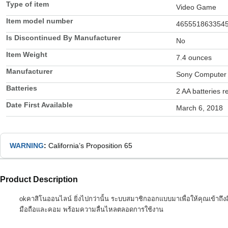
Type of item
Video Game
Item model number
465551863354
Is Discontinued By Manufacturer
No
Item Weight
7.4 ounces
Manufacturer
Sony Computer 
Batteries
2 AA batteries r
Date First Available
March 6, 2018
WARNING
:
California’s Proposition 65
Product Description
okคาสิโนออนไลน์ ยิ่งไปกว่านั้น ระบบสมาชิกออกแบบมาเพื่อให้คุณเข้าถึง
มือถือและคอม พร้อมความลื่นไหลตลอดการใช้งาน