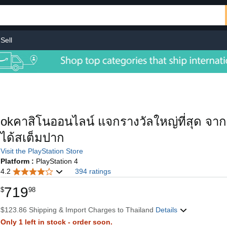
Sell
okคาสิโนออนไลน์ แจกรางวัลใหญ่ที่สุด จาก
ได้สเต็มปาก
Visit the PlayStation Store
Platform :
PlayStation 4
4.2
394 ratings
719
$
98
$123.86 Shipping & Import Charges to Thailand
Details
Only 1 left in stock - order soon.