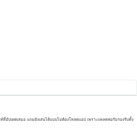
าห์ที่อัปเดตเสมอ แถมยังเล่นได้แบบไม่ต้องโหลดแอป เพราะแพลตฟอร์มรองรับทั้ง