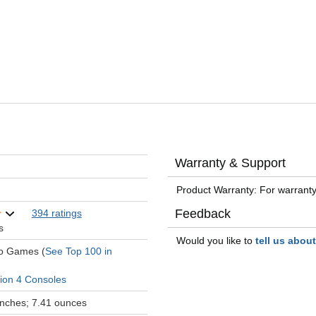
Warranty & Support
Product Warranty: For warranty
Feedback
394 ratings
s
Would you like to
tell us abou
eo Games (
See Top 100 in
tion 4 Consoles
 inches; 7.41 ounces