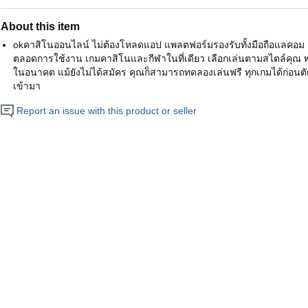
About this item
okคาสิโนออนไลน์ ไม่ต้องโหลดแอป แพลตฟอร์มรองรับทั้งมือถือแลคอม เล
ตลอดการใช้งาน เกมคาสิโนและกีฬาในที่เดียว เลือกเล่นตามสไตล์คุณ
ในอนาคต แม้ยังไม่ได้สมัคร คุณก็สามารถทดลองเล่นฟรี ทุกเกมได้ก่อนตัดส
เข้ามา
Report an issue with this product or seller