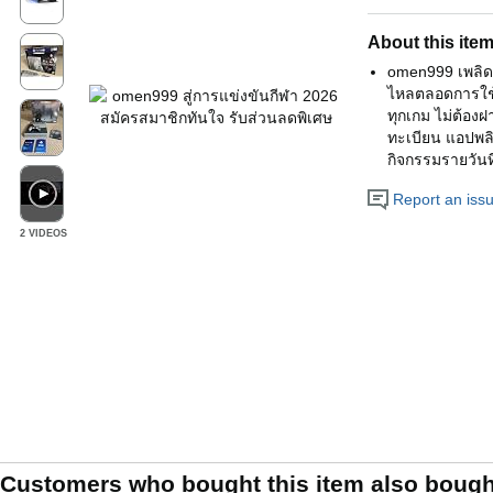
About this ite
omen999 เพลิดเ
ไหลตลอดการใช้ง
ทุกเกม ไม่ต้องฝ
ทะเบียน แอปพลิเค
กิจกรรมรายวันที
Report an issue
2 VIDEOS
Customers who bought this item also bough