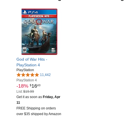
God of War Hits -
PlayStation 4
PlayStation
11,442
PlayStation 4
-18%
16
$
43
List:
$19.99
Get it as soon as
Friday, Apr
11
FREE Shipping on orders
over $35 shipped by Amazon