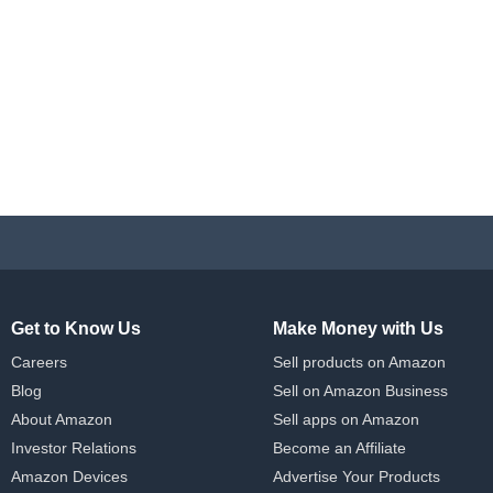
Get to Know Us
Make Money with Us
Careers
Sell products on Amazon
Blog
Sell on Amazon Business
About Amazon
Sell apps on Amazon
Investor Relations
Become an Affiliate
Amazon Devices
Advertise Your Products