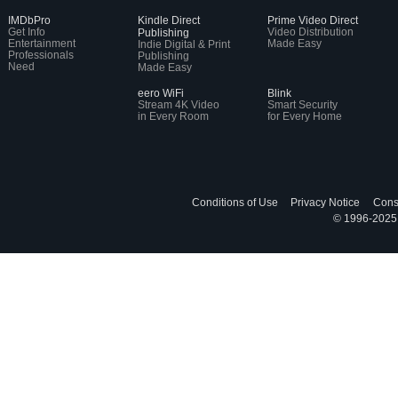
IMDbPro
Kindle Direct
Prime Video Direct
Get Info
Video Distribution
Publishing
Entertainment
Made Easy
Indie Digital & Print
Professionals
Publishing
Need
Made Easy
eero WiFi
Blink
Stream 4K Video
Smart Security
in Every Room
for Every Home
Conditions of Use
Privacy Notice
Cons
© 1996-2025, 