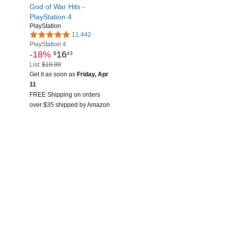
God of War Hits -
PlayStation 4
PlayStation
11,442
PlayStation 4
-18%
16
$
43
List:
$19.99
Get it as soon as
Friday, Apr
11
FREE Shipping on orders
over $35 shipped by Amazon