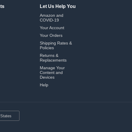
ts
Let Us Help You
Amazon and
COVID-19
Your Account
Your Orders
Shipping Rates &
Policies
Returns &
Replacements
Manage Your
Content and
Devices
Help
 States