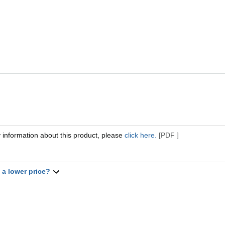
 information about this product, please
click here.
[PDF ]
t a lower price?