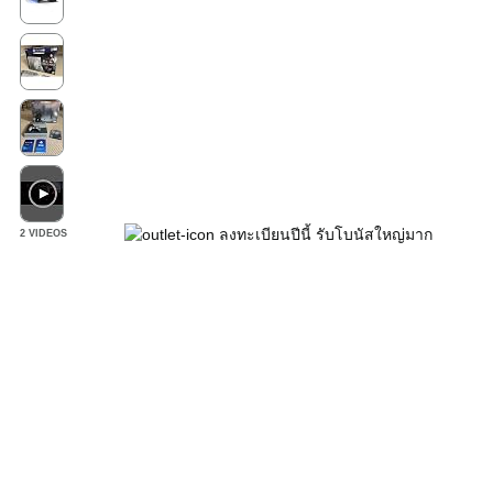
2 VIDEOS