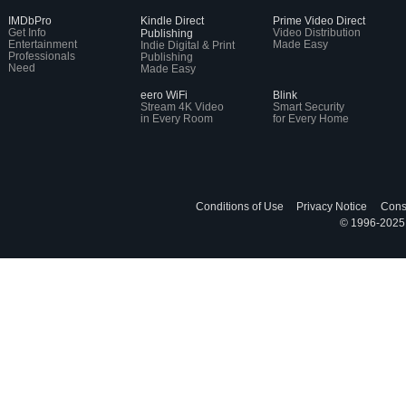
IMDbPro
Kindle Direct
Prime Video Direct
Get Info
Video Distribution
Publishing
Entertainment
Made Easy
Indie Digital & Print
Professionals
Publishing
Need
Made Easy
eero WiFi
Blink
Stream 4K Video
Smart Security
in Every Room
for Every Home
Conditions of Use
Privacy Notice
Cons
© 1996-2025, 