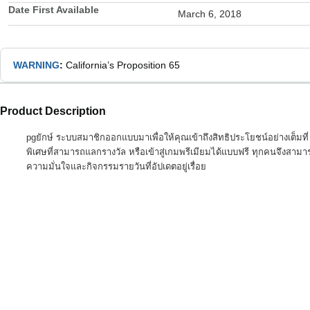
Date First Available
March 6, 2018
WARNING
:
California’s Proposition 65
Product Description
pgยักษ์ ระบบสมาชิกออกแบบมาเพื่อให้คุณเข้าถึงสิทธิประโยชน์อย่างเต็มที
พิเศษที่สามารถแลกรางวัล หรือเข้าสู่เกมพรีเมียมได้แบบฟรี ทุกคนจึงสามารถ 
ความมั่นใจและกิจกรรมรายวันที่อัปเดตอยู่เรื่อย