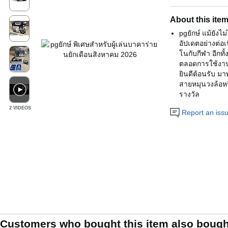
About this ite
pgยักษ์ แม้ยังไ
อัปเดตอย่างต่อเ
โนกับกีฬา อีกทั
ตลอดการใช้งาน 
ยินดีต้อนรับ ม
สายหมุนวงล้อหร
รางวัล
2 VIDEOS
Report an issue
Customers who bought this item also bough