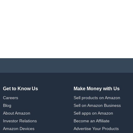
Get to Know Us
Make Money with Us
Careers
Sell products on Amazon
Blog
Sell on Amazon Business
About Amazon
Sell apps on Amazon
Investor Relations
Become an Affiliate
Amazon Devices
Advertise Your Products