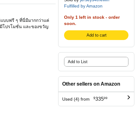
Fulfilled by Amazon
Only 1 left in stock - order
บบฟรี ๆ ที่นี่มีมากกว่าแค่
soon.
ังมีโปรโมชั่น และของขวัญ
Add to cart
Add to List
Other sellers on Amazon
$
335
99
Used (4) from