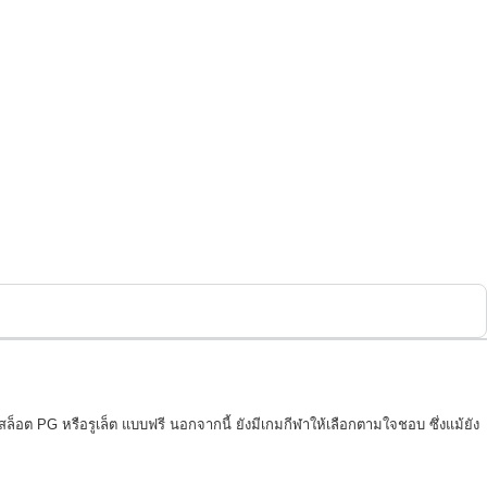
ล็อต PG หรือรูเล็ต แบบฟรี นอกจากนี้ ยังมีเกมกีฬาให้เลือกตามใจชอบ ซึ่งแม้ยัง