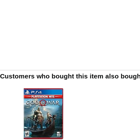
Customers who bought this item also bough