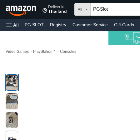
Deliver to
All
Thailand
PG SLOT
Registry
Customer Service
Gift Cards
All
›
›
Video Games
PlayStation 4
Consoles