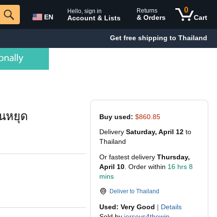
0
Returns
Hello, sign in
EN
& Orders
Cart
Account & Lists
Get free shipping to Thailand
ันหยุด
Buy used:
$860.85
Delivery
Saturday, April 12
to
Thailand
Or fastest delivery
Thursday,
April 10
. Order within
16 hrs 8
mins
Deliver to
Thailand
Used: Very Good
|
Details
Sold by
jerseys4thewin