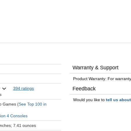
Warranty & Support
Product Warranty: For warranty
Feedback
394 ratings
s
Would you like to
tell us abou
eo Games (
See Top 100 in
tion 4 Consoles
 inches; 7.41 ounces