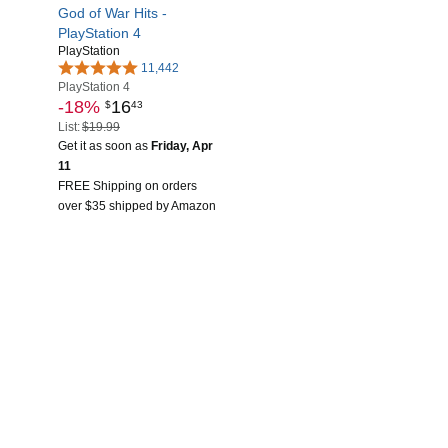
God of War Hits -
PlayStation 4
PlayStation
11,442
PlayStation 4
-18%
16
$
43
List:
$19.99
Get it as soon as
Friday, Apr
11
FREE Shipping on orders
over $35 shipped by Amazon