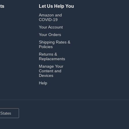
ts
Let Us Help You
Amazon and
COVID-19
Your Account
Your Orders
Shipping Rates &
Policies
Returns &
Replacements
Manage Your
Content and
Devices
Help
 States