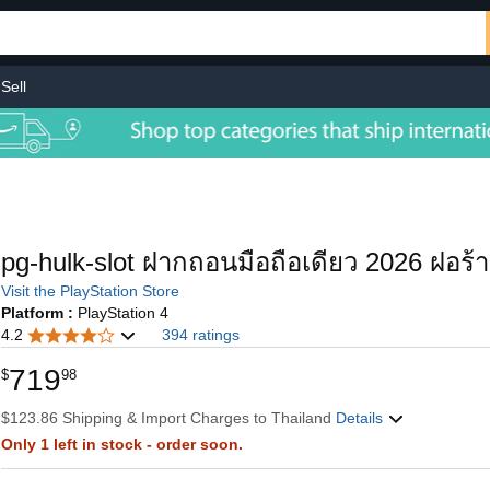
Sell
pg-hulk-slot ฝากถอนมือถือเดียว 2026 ฝอ
Visit the PlayStation Store
Platform :
PlayStation 4
4.2
394 ratings
719
$
98
$123.86 Shipping & Import Charges to Thailand
Details
Only 1 left in stock - order soon.