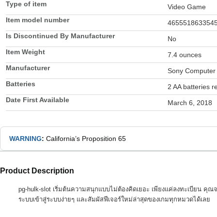
Type of item
Video Game
Item model number
465551863354
Is Discontinued By Manufacturer
No
Item Weight
7.4 ounces
Manufacturer
Sony Computer 
Batteries
2 AA batteries r
Date First Available
March 6, 2018
WARNING
:
California’s Proposition 65
Product Description
pg-hulk-slot เริ่มต้นความสนุกแบบไม่ต้องคิดเยอะ เพียงแค่ลงทะเบียน คุณจ
ระบบเข้าสู่ระบบง่ายๆ และสัมผัสฟีเจอร์ใหม่ล่าสุดของเกมทุกหมวดได้เลย