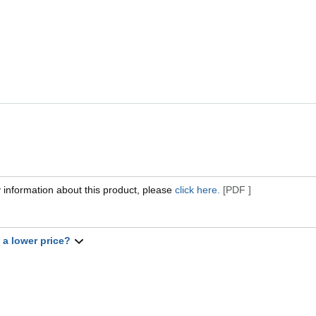
 information about this product, please
click here.
[PDF ]
t a lower price?