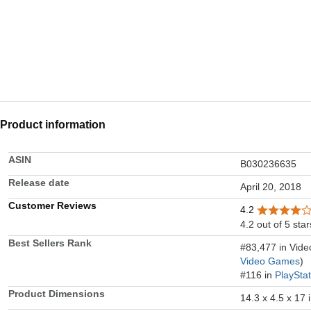
Product information
ASIN
B030236635
Release date
April 20, 2018
Customer Reviews
4.2
4.2 out of 5 star
Best Sellers Rank
#83,477 in Vid
Video Games
)
#116 in
PlaySta
Product Dimensions
14.3 x 4.5 x 17