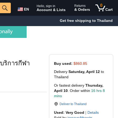
0
Returns
Hello, sign in
EN
& Orders
Cart
Account & Lists
Get free shipping to Thailand
้บริการกีฬา
Buy used:
$860.85
Delivery
Saturday, April 12
to
Thailand
Or fastest delivery
Thursday,
April 10
. Order within
16 hrs 8
mins
Deliver to
Thailand
Used: Very Good
|
Details
Sold by
jerseys4thewin