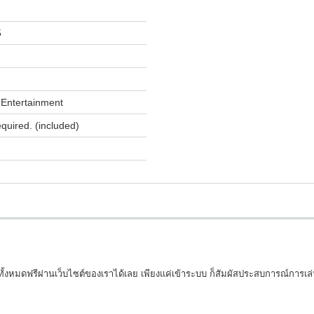
5
Entertainment
equired. (included)
้งหมดฟรีผ่านเว็บไซต์ของเราได้เลย เพียงแค่เข้าระบบ ก็สัมผัสประสบการณ์การเล่นท