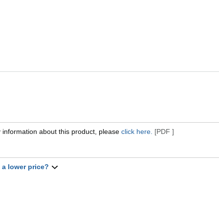
 information about this product, please
click here.
[PDF ]
t a lower price?