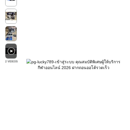
2 VIDEOS