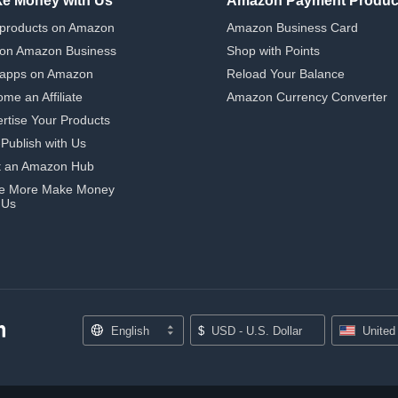
e Money with Us
Amazon Payment Produc
 products on Amazon
Amazon Business Card
 on Amazon Business
Shop with Points
 apps on Amazon
Reload Your Balance
me an Affiliate
Amazon Currency Converter
rtise Your Products
-Publish with Us
t an Amazon Hub
e More Make Money
 Us
English
$
USD - U.S. Dollar
United