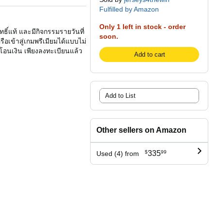
Fulfilled by Amazon
Only 1 left in stock - order
ธิ์แท้ และมีกิจกรรมรายวันที่
soon.
รือเข้าสู่เกมพรีเมียมได้แบบไม่
งโอนเงิน เพียงลงทะเบียนแล้ว
Add to cart
Add to List
Other sellers on Amazon
$
335
99
Used (4) from