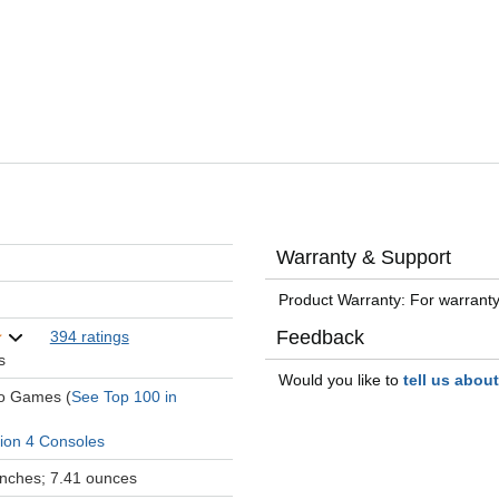
Warranty & Support
Product Warranty: For warranty
Feedback
394 ratings
s
Would you like to
tell us abou
eo Games (
See Top 100 in
tion 4 Consoles
 inches; 7.41 ounces