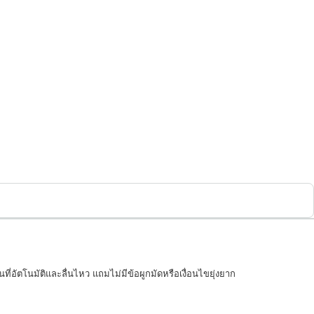
ี่อัตโนมัติและลื่นไหว แถมไม่มีข้อผูกมัดหรือเงื่อนไขยุ่งยาก