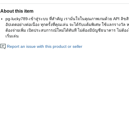
About this item
pg-lucky789-เข้าสู่ระบบ ที่สำคัญ เรามั่นใจในคุณภาพเกมด้วย API ลิขสิท
อัปเดตอย่างต่อเนื่อง ทุกครั้งที่คุณเล่น จะได้รับแต้มพิเศษ ใช้แลกรางวัล ห
ต้องจ่ายเพิ่ม เปิดประสบการณ์ใหม่ได้ทันที ไม่ต้องมีบัญชีธนาคาร ไม่ต้อ
เริ่มเล่น
Report an issue with this product or seller