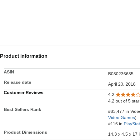
Product information
ASIN
B030236635
Release date
April 20, 2018
Customer Reviews
4.2
4.2 out of 5 star
Best Sellers Rank
#83,477 in Vid
Video Games
)
#116 in
PlaySta
Product Dimensions
14.3 x 4.5 x 17