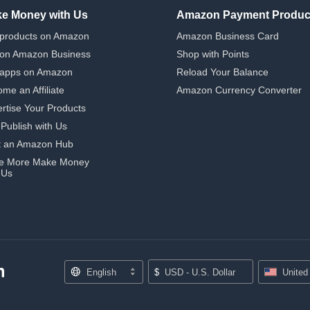
e Money with Us
Amazon Payment Produc
 products on Amazon
Amazon Business Card
 on Amazon Business
Shop with Points
 apps on Amazon
Reload Your Balance
me an Affiliate
Amazon Currency Converter
rtise Your Products
-Publish with Us
t an Amazon Hub
e More Make Money
 Us
English
$
USD - U.S. Dollar
United