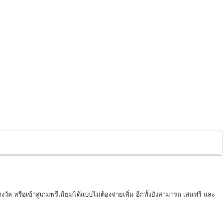
งวัล หรือเข้าสู่เกมพรีเมียมได้แบบไม่ต้องจ่ายเพิ่ม อีกทั้งยังสามารถ เล่นฟรี และ