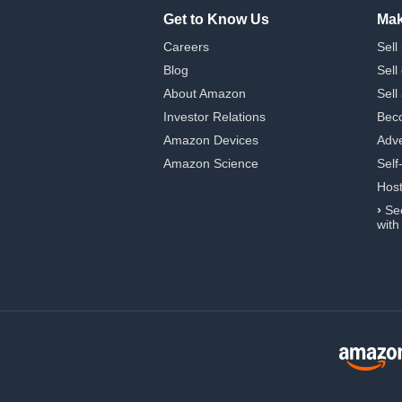
Get to Know Us
Mak
Careers
Sell
Blog
Sell
About Amazon
Sell
Investor Relations
Beco
Amazon Devices
Adve
Amazon Science
Self
Hos
›
Se
with