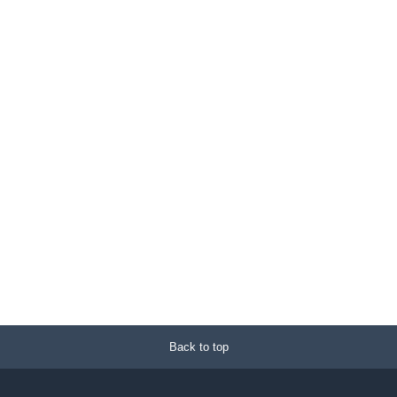
Back to top