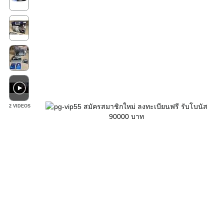
2 VIDEOS