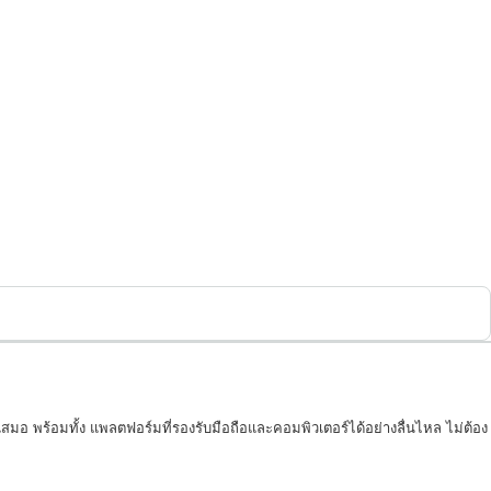
สมอ พร้อมทั้ง แพลตฟอร์มที่รองรับมือถือและคอมพิวเตอร์ได้อย่างลื่นไหล ไม่ต้อง