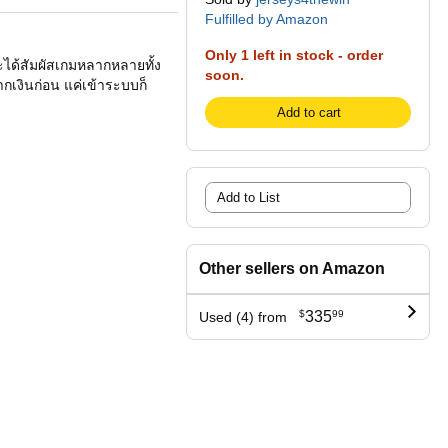
Fulfilled by Amazon
Only 1 left in stock - order
ะได้สัมผัสเกมหลากหลายทั้ง
soon.
ากเงินก่อน แค่เข้าระบบก็
Add to cart
Add to List
Other sellers on Amazon
$
335
99
Used (4) from