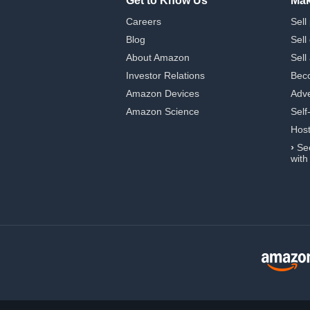
Get to Know Us
Mak
Careers
Sell
Blog
Sell
About Amazon
Sell
Investor Relations
Beco
Amazon Devices
Adve
Amazon Science
Self
Hos
›
Se
with