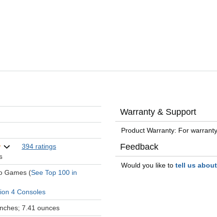
Warranty & Support
Product Warranty: For warranty
Feedback
394 ratings
s
Would you like to
tell us abou
eo Games (
See Top 100 in
tion 4 Consoles
 inches; 7.41 ounces