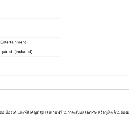
5
Entertainment
equired. (included)
เนื่องได้ และที่สำคัญที่สุด เล่นเกมฟรี ไม่ว่าจะเป็นสล็อตPG หรือรูเล็ต ก็ไม่ต้อ