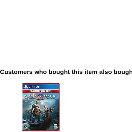
Customers who bought this item also bough