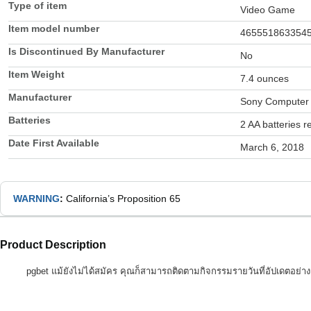
Type of item
Video Game
Item model number
465551863354
Is Discontinued By Manufacturer
No
Item Weight
7.4 ounces
Manufacturer
Sony Computer 
Batteries
2 AA batteries r
Date First Available
March 6, 2018
WARNING
:
California’s Proposition 65
Product Description
pgbet แม้ยังไม่ได้สมัคร คุณก็สามารถติดตามกิจกรรมรายวันที่อัปเดตอย่างต่อ