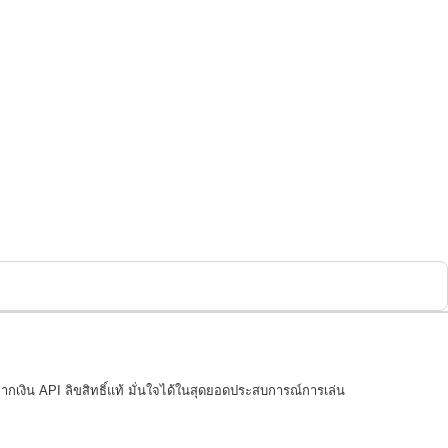
งฝากเงิน API ลิขสิทธิ์แท้ มั่นใจได้ในสุดยอดประสบการณ์การเล่น