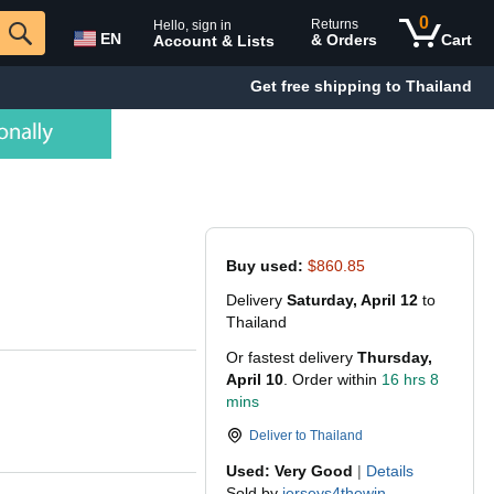
0
Returns
Hello, sign in
EN
& Orders
Cart
Account & Lists
Get free shipping to Thailand
Buy used:
$860.85
Delivery
Saturday, April 12
to
Thailand
Or fastest delivery
Thursday,
April 10
. Order within
16 hrs 8
mins
Deliver to
Thailand
Used: Very Good
|
Details
Sold by
jerseys4thewin