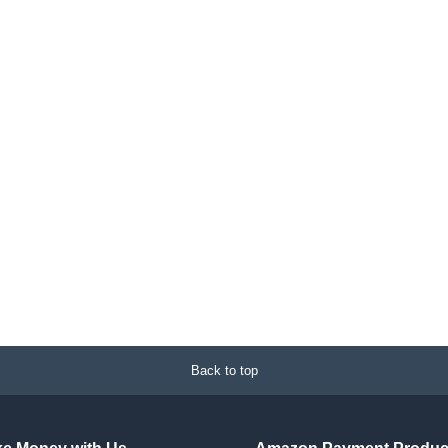
Back to top