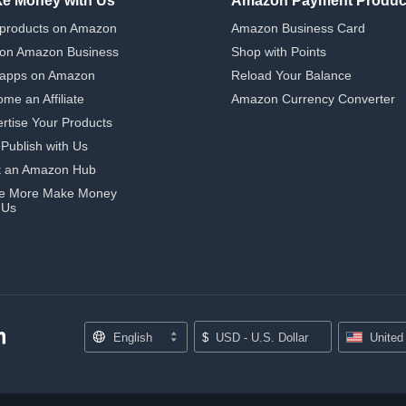
e Money with Us
Amazon Payment Produc
 products on Amazon
Amazon Business Card
 on Amazon Business
Shop with Points
 apps on Amazon
Reload Your Balance
me an Affiliate
Amazon Currency Converter
rtise Your Products
-Publish with Us
t an Amazon Hub
e More Make Money
 Us
English
$
USD - U.S. Dollar
United