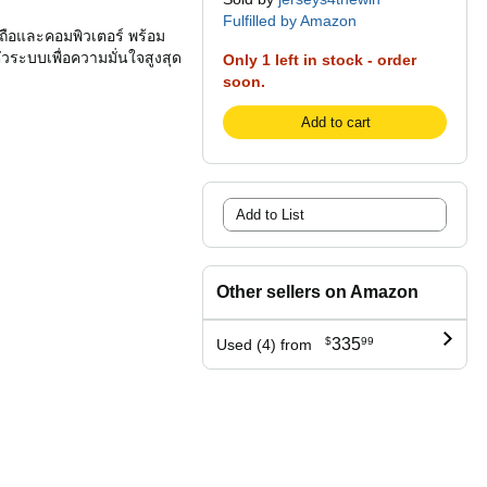
Fulfilled by Amazon
อถือและคอมพิวเตอร์ พร้อม
ตัวระบบเพื่อความมั่นใจสูงสุด
Only 1 left in stock - order
soon.
Add to cart
Add to List
Other sellers on Amazon
$
335
99
Used (4) from