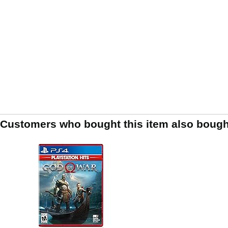
Customers who bought this item also bough