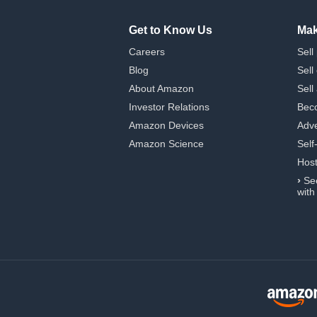
Get to Know Us
Mak
Careers
Sell
Blog
Sell
About Amazon
Sell
Investor Relations
Beco
Amazon Devices
Adve
Amazon Science
Self
Hos
›
Se
with