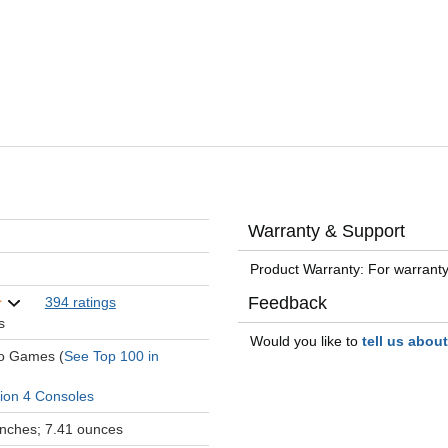
Warranty & Support
Product Warranty: For warranty
Feedback
394 ratings
s
Would you like to
tell us abou
eo Games (
See Top 100 in
tion 4 Consoles
 inches; 7.41 ounces