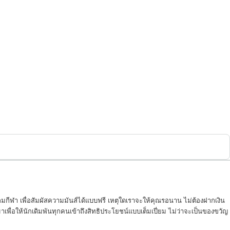
กีฬา เพื่อสัมผัสความมันส์ได้แบบฟรี เหตุใดเราจะให้คุณรอนาน ไม่ต้องฝากเงิน
พื่อให้นักเดิมพันทุกคนเข้าถึงสิทธิประโยชน์แบบเต็มเปี่ยม ไม่ว่าจะเป็นของขวัญ