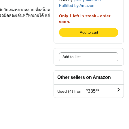
Fulfilled by Amazon
้พบกับเกมหลากหลาย ทั้งสล็อต
รถมิดลองเล่นฟรีทุกเกมได้ แค่
Only 1 left in stock - order
soon.
Add to cart
Add to List
Other sellers on Amazon
$
335
99
Used (4) from