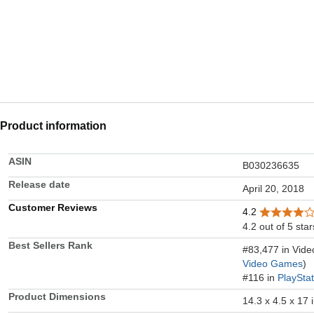
Product information
ASIN
B030236635
Release date
April 20, 2018
Customer Reviews
4.2
4.2 out of 5 star
Best Sellers Rank
#83,477 in Vid
Video Games
)
#116 in
PlaySta
Product Dimensions
14.3 x 4.5 x 17