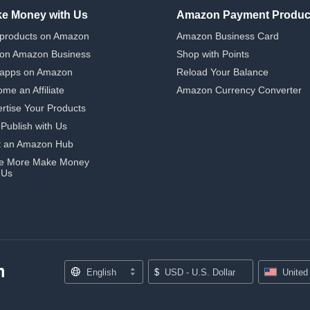
e Money with Us
Amazon Payment Produc
 products on Amazon
Amazon Business Card
 on Amazon Business
Shop with Points
 apps on Amazon
Reload Your Balance
me an Affiliate
Amazon Currency Converter
rtise Your Products
-Publish with Us
t an Amazon Hub
e More Make Money
 Us
English
$
USD - U.S. Dollar
United