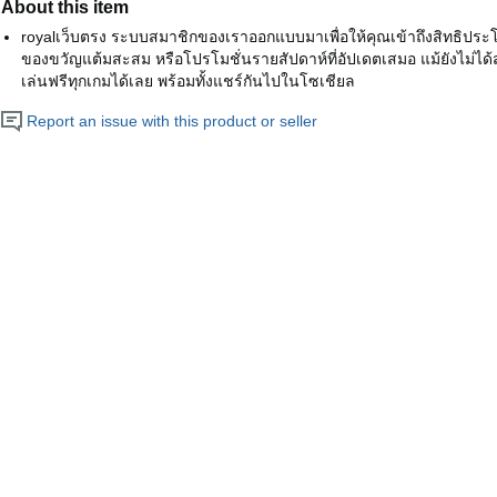
About this item
royalเว็บตรง ระบบสมาชิกของเราออกแบบมาเพื่อให้คุณเข้าถึงสิทธิประโยช
ของขวัญแต้มสะสม หรือโปรโมชั่นรายสัปดาห์ที่อัปเดตเสมอ แม้ยังไม่ไ
เล่นฟรีทุกเกมได้เลย พร้อมทั้งแชร์กันไปในโซเชียล
Report an issue with this product or seller