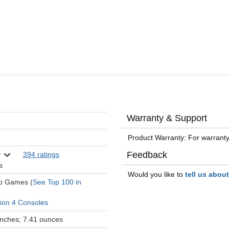
Warranty & Support
Product Warranty: For warranty
Feedback
394 ratings
s
Would you like to
tell us abou
eo Games (
See Top 100 in
tion 4 Consoles
 inches; 7.41 ounces