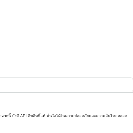
กจากนี้ ยังมี API ลิขสิทธิ์แท้ มั่นใจได้ในความปลอดภัยและความลื่นไหลตลอด