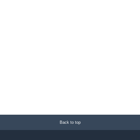
Back to top