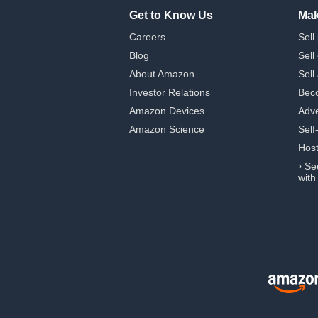
Get to Know Us
Mak
Careers
Sell
Blog
Sell
About Amazon
Sell
Investor Relations
Beco
Amazon Devices
Adve
Amazon Science
Self
Hos
›
Se
with