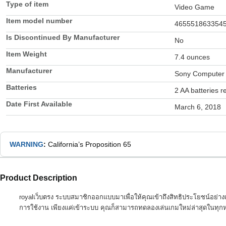
Type of item
Video Game
Item model number
465551863354
Is Discontinued By Manufacturer
No
Item Weight
7.4 ounces
Manufacturer
Sony Computer 
Batteries
2 AA batteries r
Date First Available
March 6, 2018
WARNING
:
California’s Proposition 65
Product Description
royalเว็บตรง ระบบสมาชิกออกแบบมาเพื่อให้คุณเข้าถึงสิทธิประโยชน์อย่าง
การใช้งาน เพียงแค่เข้าระบบ คุณก็สามารถทดลองเล่นเกมใหม่ล่าสุดในทุก