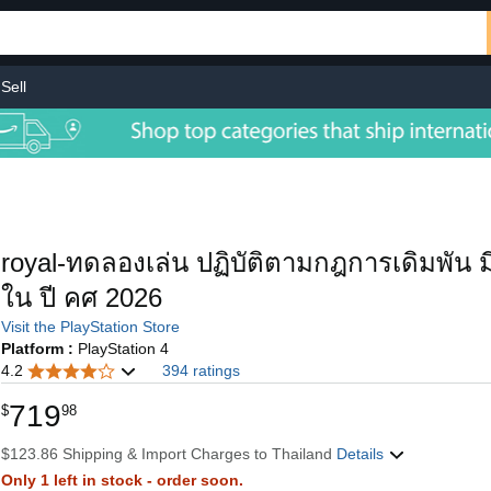
Sell
royal-ทดลองเล่น ปฏิบัติตามกฎการเดิมพัน ม
ใน ปี คศ 2026
Visit the PlayStation Store
Platform :
PlayStation 4
4.2
394 ratings
719
$
98
$123.86 Shipping & Import Charges to Thailand
Details
Only 1 left in stock - order soon.