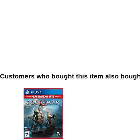
Customers who bought this item also bough