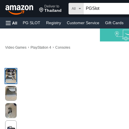
Deliver to
All
Thailand
PG SLOT
Registry
Customer Service
Gift Cards
All
›
›
Video Games
PlayStation 4
Consoles