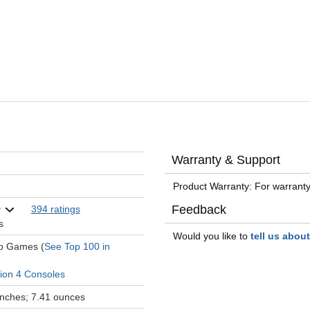
Warranty & Support
Product Warranty: For warranty
Feedback
394 ratings
s
Would you like to
tell us abou
eo Games (
See Top 100 in
tion 4 Consoles
 inches; 7.41 ounces