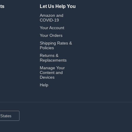
ts
Let Us Help You
Amazon and
COVID-19
Your Account
Your Orders
Shipping Rates &
Policies
Returns &
Replacements
Manage Your
Content and
Devices
Help
 States