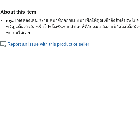
About this item
royal-ทดลองเล่น ระบบสมาชิกออกแบบมาเพื่อให้คุณเข้าถึงสิทธิประโยชน์อ
ขวัญแต้มสะสม หรือโปรโมชั่นรายสัปดาห์ที่อัปเดตเสมอ แม้ยังไม่ได้สม
ทุกเกมได้เลย
Report an issue with this product or seller