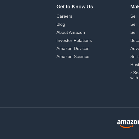
Get to Know Us
Mak
Careers
Sell
Blog
Sell
About Amazon
Sell
Investor Relations
Beco
Amazon Devices
Adve
Amazon Science
Self
Hos
›
Se
with