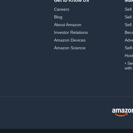
Get to Know Us
Mak
Careers
Sell
Blog
Sell
About Amazon
Sell
Investor Relations
Beco
Amazon Devices
Adve
Amazon Science
Self
Hos
›
Se
with