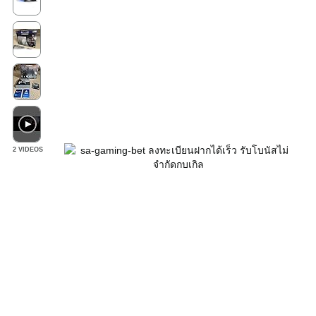
2 VIDEOS