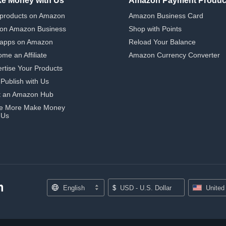
e Money with Us
Amazon Payment Produc
 products on Amazon
Amazon Business Card
 on Amazon Business
Shop with Points
 apps on Amazon
Reload Your Balance
me an Affiliate
Amazon Currency Converter
rtise Your Products
-Publish with Us
t an Amazon Hub
e More Make Money
 Us
English
$
USD - U.S. Dollar
United