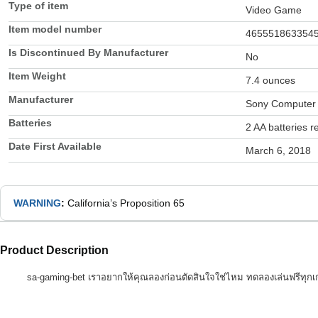
Type of item
Video Game
Item model number
465551863354
Is Discontinued By Manufacturer
No
Item Weight
7.4 ounces
Manufacturer
Sony Computer 
Batteries
2 AA batteries r
Date First Available
March 6, 2018
WARNING
:
California’s Proposition 65
Product Description
sa-gaming-bet เราอยากให้คุณลองก่อนตัดสินใจใช่ไหม ทดลองเล่นฟรีทุกเกม