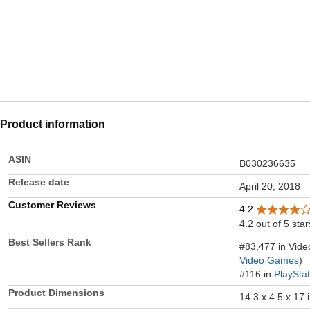
Product information
ASIN
B030236635
Release date
April 20, 2018
Customer Reviews
4.2
4.2 out of 5 star
Best Sellers Rank
#83,477 in Vid
Video Games
)
#116 in
PlaySta
Product Dimensions
14.3 x 4.5 x 17