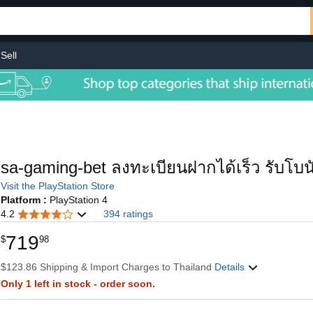
Sell
sa-gaming-bet ลงทะเบียนฝากได้เร็ว รับโบน
Visit the PlayStation Store
Platform :
PlayStation 4
4.2
394 ratings
719
$
98
$123.86 Shipping & Import Charges to Thailand
Details
Only 1 left in stock - order soon.