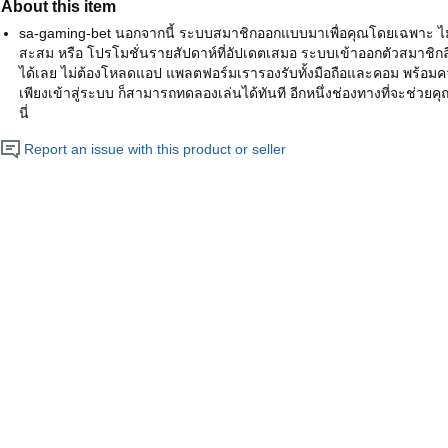
About this item
sa-gaming-bet นอกจากนี้ ระบบสมาชิกออกแบบมาเพื่อคุณโดยเฉพาะ ไม
สะสม หรือ โปรโมชั่นรายสัปดาห์ที่อัปเดตเสมอ ระบบเข้าออกตัวสมาชิกลื
ได้เลย ไม่ต้องโหลดแอป แพลตฟอร์มเรารองรับทั้งมือถือและคอม พร้อ
เพียงเข้าสู่ระบบ ก็สามารถทดลองเล่นได้ทันที อีกหนึ่งช่องทางที่จะช่วยคุ
นี่
Report an issue with this product or seller