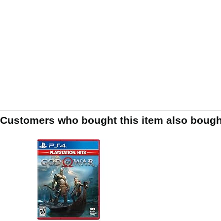
Customers who bought this item also bough