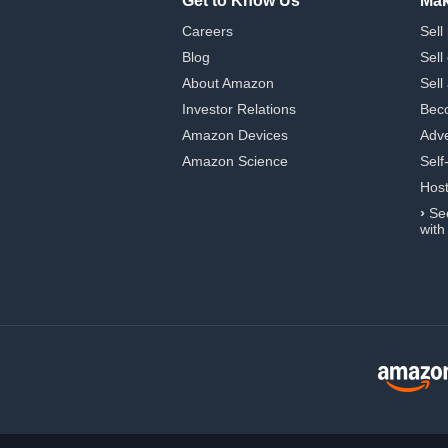
Get to Know Us
Mak
Careers
Sell
Blog
Sell
About Amazon
Sell
Investor Relations
Beco
Amazon Devices
Adve
Amazon Science
Self
Hos
›
Se
with