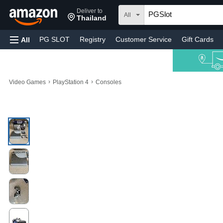
Deliver to
All
Thailand
PG SLOT
Registry
Customer Service
Gift Cards
All
›
›
Video Games
PlayStation 4
Consoles