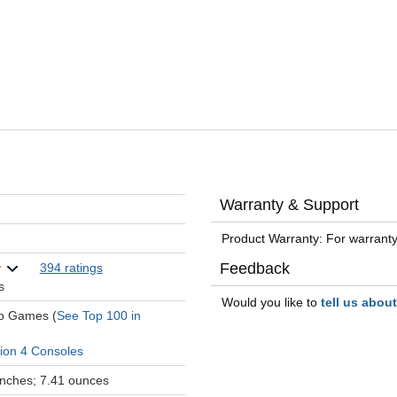
Warranty & Support
Product Warranty: For warranty
Feedback
394 ratings
s
Would you like to
tell us abou
eo Games (
See Top 100 in
tion 4 Consoles
 inches; 7.41 ounces