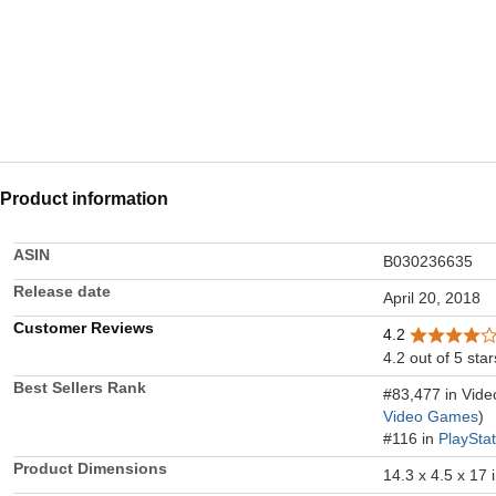
Product information
ASIN
B030236635
Release date
April 20, 2018
Customer Reviews
4.2
4.2 out of 5 star
Best Sellers Rank
#83,477 in Vid
Video Games
)
#116 in
PlaySta
Product Dimensions
14.3 x 4.5 x 17