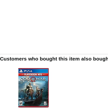
Customers who bought this item also bough