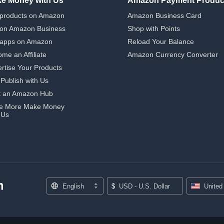
e Money with Us
Amazon Payment Produc
 products on Amazon
Amazon Business Card
 on Amazon Business
Shop with Points
 apps on Amazon
Reload Your Balance
me an Affiliate
Amazon Currency Converter
rtise Your Products
-Publish with Us
t an Amazon Hub
e More Make Money
 Us
English
$
USD - U.S. Dollar
United