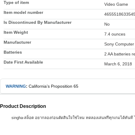
Type of item
Video Game
Item model number
465551863354
Is Discontinued By Manufacturer
No
Item Weight
7.4 ounces
Manufacturer
Sony Computer 
Batteries
2 AA batteries r
Date First Available
March 6, 2018
WARNING
:
California’s Proposition 65
Product Description
singha-สล็อต อยากลองก่อนตัดสินใจใช่ไหม ทดลองเล่นฟรีทุกเกมได้ทันที ไม