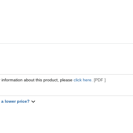
 information about this product, please
click here.
[PDF ]
t a lower price?