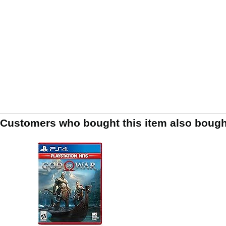
Customers who bought this item also bough