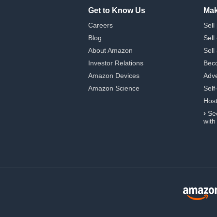
Get to Know Us
Mak
Careers
Sell
Blog
Sell
About Amazon
Sell
Investor Relations
Beco
Amazon Devices
Adve
Amazon Science
Self
Hos
›
Se
with