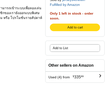
Fulfilled by Amazon
ณสามารถเข้าระบบเพื่อลองเล่น
าชิกของเรายังออกแบบพิเศษ
Only 1 left in stock - order
สม หรือ โปรโมชั่นรายสัปดาห์
soon.
Add to cart
Add to List
Other sellers on Amazon
$
335
99
Used (4) from