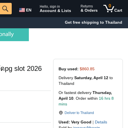
0
Returns
Hello, sign in
EN
& Orders
Cart
Account & Lists
Get free shipping to Thailand
ัดpg slot 2026
Buy used:
$860.85
Delivery
Saturday, April 12
to
Thailand
Or fastest delivery
Thursday,
April 10
. Order within
16 hrs 8
mins
Deliver to
Thailand
Used: Very Good
|
Details
Sold by
jerseys4thewin