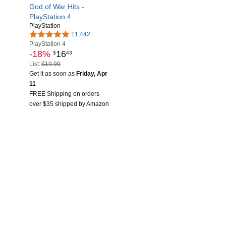
God of War Hits -
PlayStation 4
PlayStation
11,442
PlayStation 4
-18%
16
$
43
List:
$19.99
Get it as soon as
Friday, Apr
11
FREE Shipping on orders
over $35 shipped by Amazon