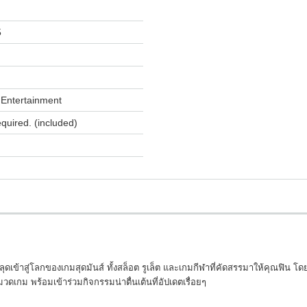
5
Entertainment
equired. (included)
ลุดเข้าสู่โลกของเกมสุดมันส์ ทั้งสล็อต รูเล็ต และเกมกีฬาที่คัดสรรมาให้คุณฟิน 
กม พร้อมเข้าร่วมกิจกรรมน่าตื่นเต้นที่อัปเดตเรื่อยๆ