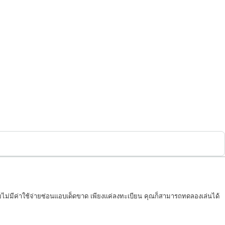
โดยไม่มีค่าใช้จ่ายซ่อนแอบเด็ดขาด เพียงแค่ลงทะเบียน คุณก็สามารถทดลองเล่นได้