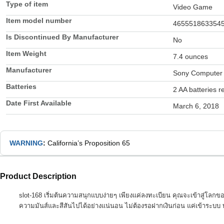
Type of item
Video Game
Item model number
465551863354
Is Discontinued By Manufacturer
No
Item Weight
7.4 ounces
Manufacturer
Sony Computer 
Batteries
2 AA batteries r
Date First Available
March 6, 2018
WARNING
:
California’s Proposition 65
Product Description
slot-168 เริ่มต้นความสนุกแบบง่ายๆ เพียงแค่ลงทะเบียน คุณจะเข้าสู่โลกขอ
ความมันส์และสีสันไปได้อย่างแน่นอน ไม่ต้องรอฝากเงินก่อน แค่เข้าระบบ 