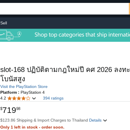
Sell
slot-168 ปฏิบัติตามกฎใหม่ปี คศ 2026 ลงทะเบ
โบนัสสูง
Visit the PlayStation Store
Platform :
PlayStation 4
4.2
394 ratings
719
$
98
$123.86 Shipping & Import Charges to Thailand
Details
Only 1 left in stock - order soon.