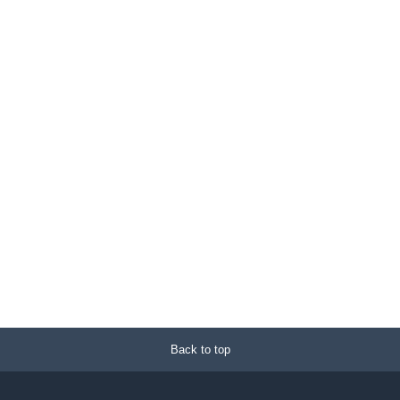
Back to top