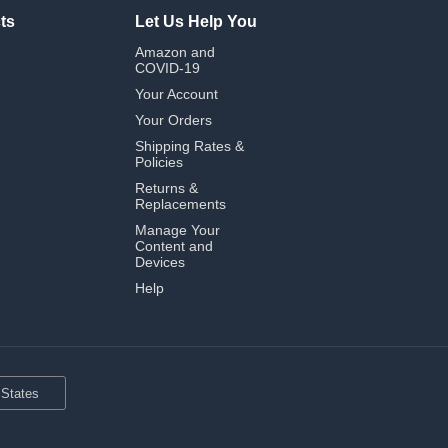
ts
Let Us Help You
Amazon and
COVID-19
Your Account
Your Orders
Shipping Rates &
Policies
Returns &
Replacements
Manage Your
Content and
Devices
Help
 States