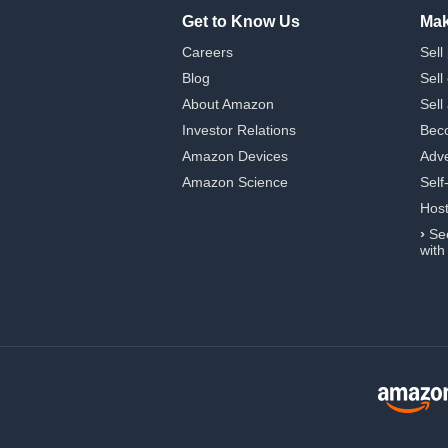
Get to Know Us
Mak
Careers
Sell
Blog
Sell
About Amazon
Sell
Investor Relations
Beco
Amazon Devices
Adve
Amazon Science
Self
Hos
›
Se
with