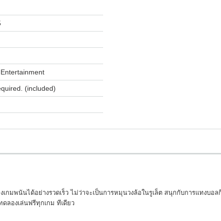
5
Entertainment
equired. (included)
งเกมพนันได้อย่างรวดเร็ว ไม่ว่าจะเป็นการหมุนวงล้อในรูเล็ต สนุกกับการแทงบอลกีฬ
ทดลองเล่นฟรีทุกเกม ทีเดียว