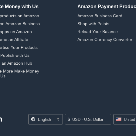
e Money with Us
Amazon Payment Produc
 products on Amazon
Amazon Business Card
 on Amazon Business
Shop with Points
 apps on Amazon
Reload Your Balance
me an Affiliate
Amazon Currency Converter
rtise Your Products
-Publish with Us
t an Amazon Hub
e More Make Money
 Us
English
$
USD - U.S. Dollar
United