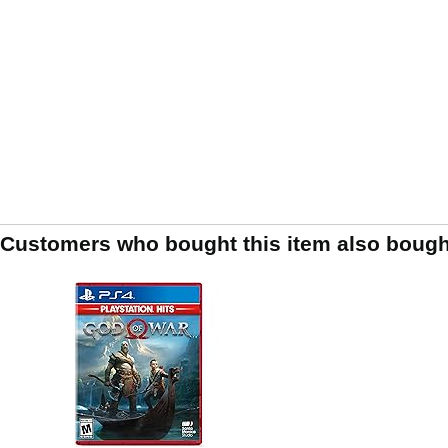
Customers who bought this item also bough