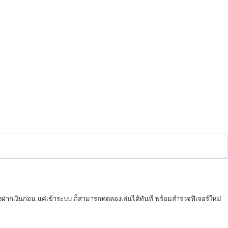
องฝากเงินก่อน แค่เข้าระบบ ก็สามารถทดลองเล่นได้ทันที พร้อมสำรวจฟีเจอร์ใหม่