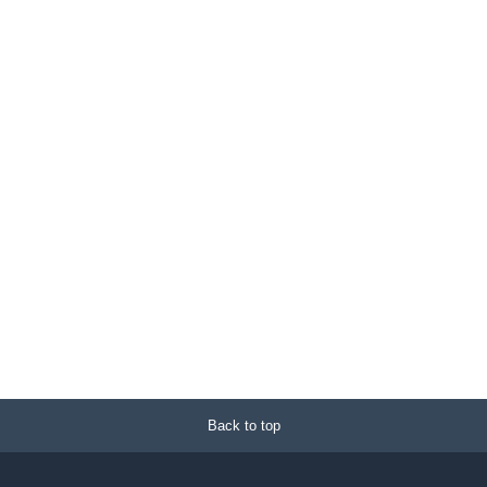
Back to top