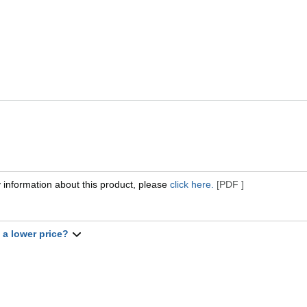
 information about this product, please
click here.
[PDF ]
t a lower price?