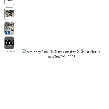
2 VIDEOS