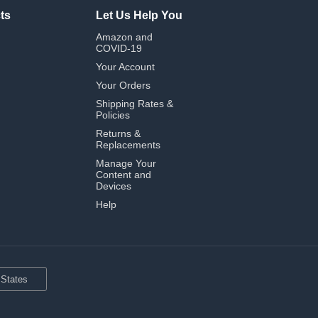
ts
Let Us Help You
Amazon and
COVID-19
Your Account
Your Orders
Shipping Rates &
Policies
Returns &
Replacements
Manage Your
Content and
Devices
Help
 States