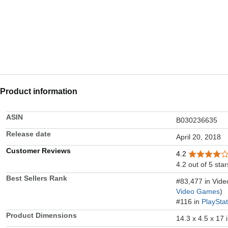
Product information
ASIN
B030236635
Release date
April 20, 2018
Customer Reviews
4.2
4.2 out of 5 star
Best Sellers Rank
#83,477 in Vid
Video Games
)
#116 in
PlaySta
Product Dimensions
14.3 x 4.5 x 17