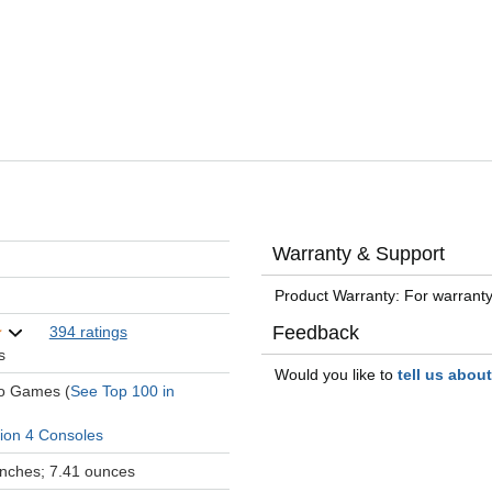
Warranty & Support
Product Warranty: For warranty
Feedback
394 ratings
s
Would you like to
tell us abou
eo Games (
See Top 100 in
tion 4 Consoles
 inches; 7.41 ounces