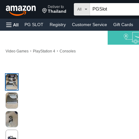
Deliver to
All
Thailand
PG SLOT
Registry
Customer Service
Gift Cards
All
›
›
Video Games
PlayStation 4
Consoles