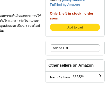
Fulfilled by Amazon
Only 1 left in stock - order
ร้อมความลื่นไหลตลอดการใช้
soon.
สมแต้มไปแลกรางวัลในอนาคต
ขวัญหลังลงทะเบียน ระบบใหม่
Add to cart
ื่อง
Add to List
Other sellers on Amazon
$
335
99
Used (4) from