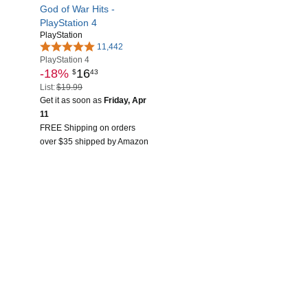
God of War Hits -
PlayStation 4
PlayStation
11,442
PlayStation 4
-18%
16
$
43
List:
$19.99
Get it as soon as
Friday, Apr
11
FREE Shipping on orders
over $35 shipped by Amazon