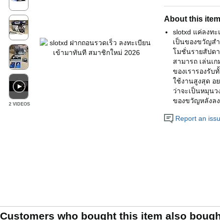
About this ite
slotxd แค่ลงทะเ
เป็นของขวัญสำ
โมชั่นรายสัปดาห
สามารถ เล่นเก
ของเรารองรับทั
ใช้งานสูงสุด อ
ว่าจะเป็นหมุนว
ของขวัญหลังลง
2 VIDEOS
Report an issue
Customers who bought this item also bough