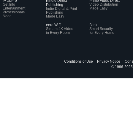
IMDbPro
Kindle Direct
Prime Video Direct
Get Info
Video Distribution
Publishing
Entertainment
Made Easy
Indie Digital & Print
Professionals
Publishing
Need
Made Easy
eero WiFi
Blink
Stream 4K Video
Smart Security
in Every Room
for Every Home
Conditions of Use
Privacy Notice
Cons
© 1996-2025, 