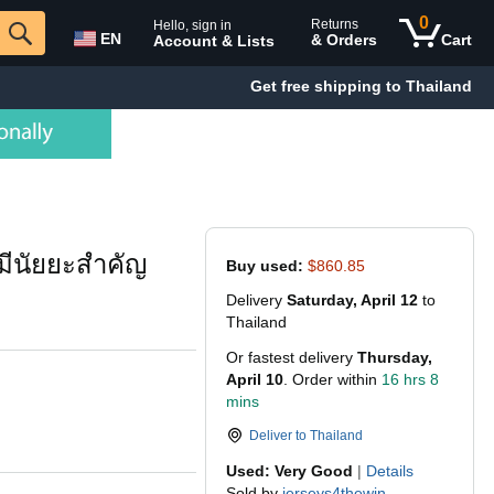
0
Returns
Hello, sign in
EN
& Orders
Cart
Account & Lists
Get free shipping to Thailand
ลมีนัยยะสำคัญ
Buy used:
$860.85
Delivery
Saturday, April 12
to
Thailand
Or fastest delivery
Thursday,
April 10
. Order within
16 hrs 8
mins
Deliver to
Thailand
Used: Very Good
|
Details
Sold by
jerseys4thewin