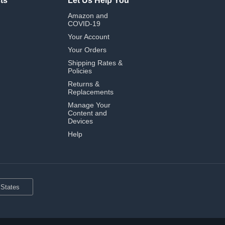
ts
Let Us Help You
Amazon and
COVID-19
Your Account
Your Orders
Shipping Rates &
Policies
Returns &
Replacements
Manage Your
Content and
Devices
Help
 States