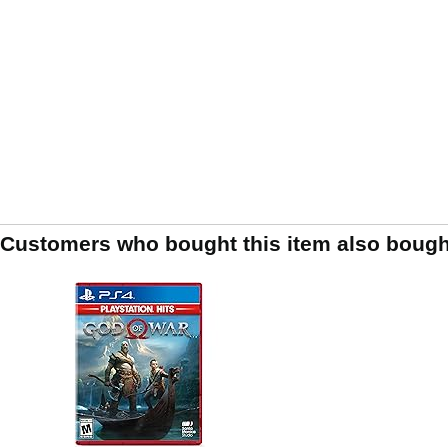
Customers who bought this item also bough