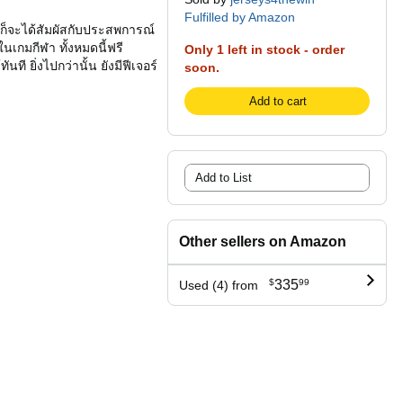
Fulfilled by Amazon
ณก็จะได้สัมผัสกับประสพการณ์
นเกมกีฬา ทั้งหมดนี้ฟรี
Only 1 left in stock - order
ี ยิ่งไปกว่านั้น ยังมีฟีเจอร์
soon.
Add to cart
Add to List
Other sellers on Amazon
$
335
99
Used (4) from