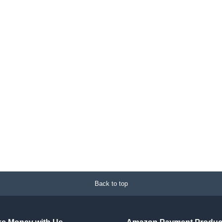
Back to top