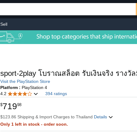
Sell
sport-2play โบราณสล็อต รับเงินจริง รางวั
Visit the PlayStation Store
Platform :
PlayStation 4
4.2
394 ratings
719
$
98
$123.86 Shipping & Import Charges to Thailand
Details
Only 1 left in stock - order soon.