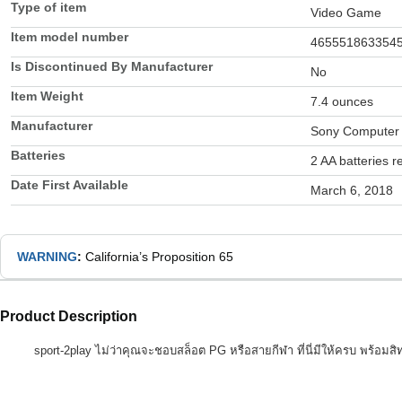
Type of item
Video Game
Item model number
465551863354
Is Discontinued By Manufacturer
No
Item Weight
7.4 ounces
Manufacturer
Sony Computer 
Batteries
2 AA batteries r
Date First Available
March 6, 2018
WARNING
:
California’s Proposition 65
Product Description
sport-2play ไม่ว่าคุณจะชอบสล็อต PG หรือสายกีฬา ที่นี่มีให้ครบ พร้อมสิท