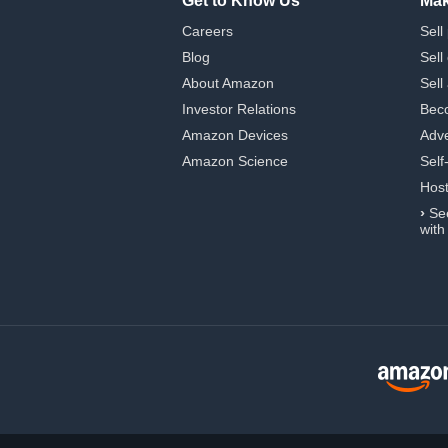
Get to Know Us
Mak
Careers
Sell
Blog
Sell
About Amazon
Sell
Investor Relations
Beco
Amazon Devices
Adve
Amazon Science
Self
Hos
›
Se
with