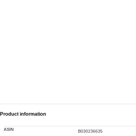
Product information
ASIN
B030236635