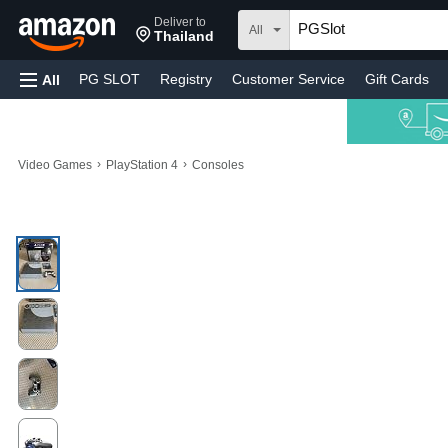
Deliver to
All
Thailand
PG SLOT
Registry
Customer Service
Gift Cards
All
›
›
Video Games
PlayStation 4
Consoles