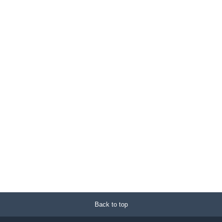
Back to top