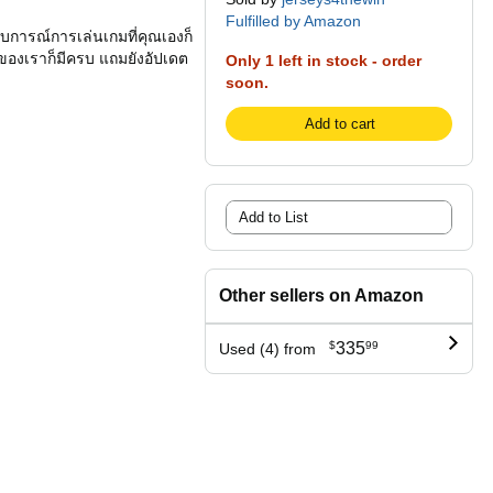
Fulfilled by Amazon
สบการณ์การเล่นเกมที่คุณเองก็
บของเราก็มีครบ แถมยังอัปเดต
Only 1 left in stock - order
soon.
Add to cart
Add to List
Other sellers on Amazon
$
335
99
Used (4) from