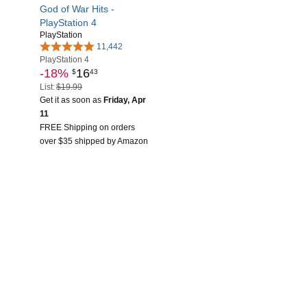
God of War Hits -
PlayStation 4
PlayStation
11,442
PlayStation 4
-18%
16
$
43
List:
$19.99
Get it as soon as
Friday, Apr
11
FREE Shipping on orders
over $35 shipped by Amazon