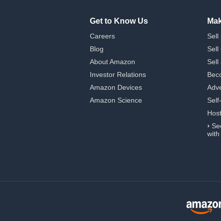
Get to Know Us
Mak
Careers
Sell
Blog
Sell
About Amazon
Sell
Investor Relations
Beco
Amazon Devices
Adve
Amazon Science
Self
Hos
›
Se
with